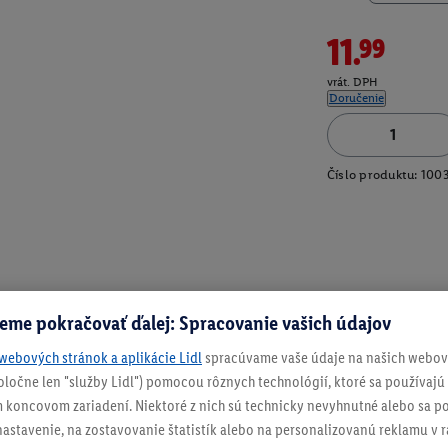
11.99
vrát. DPH
Doručenie
Číslo produktu:
100
eme pokračovať ďalej: Spracovanie vašich údajov
webových stránok a aplikácie Lidl
spracúvame vaše údaje na našich webový
spoločne len "služby Lidl") pomocou rôznych technológií, ktoré sa používajú
 koncovom zariadení. Niektoré z nich sú technicky nevyhnutné alebo sa po
stavenie, na zostavovanie štatistík alebo na personalizovanú reklamu v rá