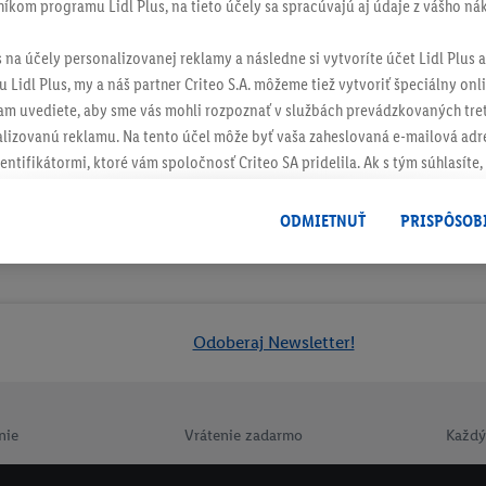
níkom programu Lidl Plus, na tieto účely sa spracúvajú aj údaje z vášho n
s na účely personalizovanej reklamy a následne si vytvoríte účet Lidl Plus a
 Lidl Plus, my a náš partner Criteo S.A. môžeme tiež vytvoriť špeciálny onli
tam uvediete, aby sme vás mohli rozpoznať v službách prevádzkovaných tre
izovanú reklamu. Na tento účel môže byť vaša zaheslovaná e-mailová adre
entifikátormi, ktoré vám spoločnosť Criteo SA pridelila. Ak s tým súhlasíte, 
klamy na produkty, o ktoré ste prejavili záujem (napr. vložením produktu do
le nie jeho zakúpením), sa môžu zobrazovať aj na rôznych zariadeniach a 
ODMIETNUŤ
PRISPÔSOB
 možno priradiť niekoľko koncových zariadení alebo používanie viacerých 
hovanej e-mailovej adresy a prípadne ďalších identifikátorov/identifikáto
ispozícii.
žete povoliť jednotlivé účely a nájsť ďalšie informácie o podmienkach sp
Odoberaj Newsletter!
Odmietnuť
" môžete povoliť iba používanie potrebných technológií. Kliknut
acúvaním na všetky vyššie uvedené účely. Ďalšie informácie vrátane inform
ašom práve kedykoľvek odvolať súhlas s účinnosťou do budúcnosti nájdet
nie
Vrátenie zadarmo
Každý
ov
.
Imprint nájdete tu.