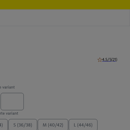
4.5/5
(21)
4.5 z 5 hviezdičiek
e variant
te variant
4)
S (36/38)
M (40/42)
L (44/46)