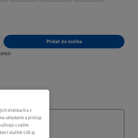
Pridať do košíka
387921
ch stránkach a v
 na ukladanie a prístup
užívajú s vaším
mci služieb Lidl aj