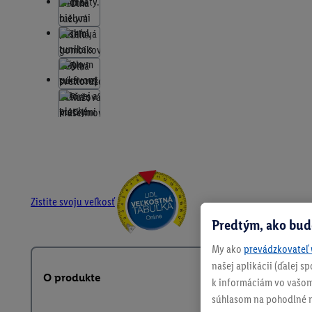
Zistite svoju veľkosť
Predtým, ako bud
My ako
prevádzkovateľ 
našej aplikácii (ďalej 
O produkte
k informáciám vo vašom
súhlasom na pohodlné na