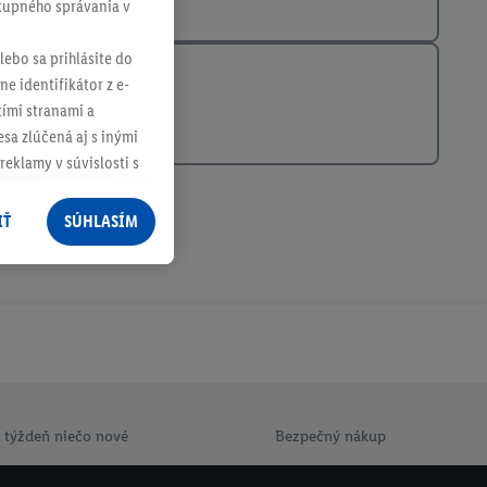
ákupného správania v
lebo sa prihlásite do
ne identifikátor z e-
tími stranami a
sa zlúčená aj s inými
reklamy v súvislosti s
 nákupného košíka v
v rôznych službách
IŤ
SÚHLASÍM
služieb spoločnosti
rov, ktoré má
racúvania osobných
ím na "
Súhlasím
"
ácií o dobe
e v našich
zásadách
 týždeň niečo nové
Bezpečný nákup