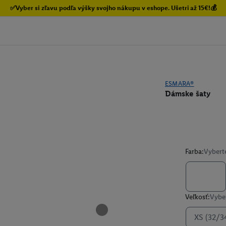
✅Vyber si zľavu podľa výšky svojho nákupu v eshope. Ušetri až 15€!💰
ESMARA®
Dámske šaty
Farba:
Vybert
Veľkosť:
Vyber
XS (32/3