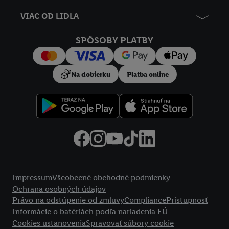
údajov.
VIAC OD LIDLA
Kliknutím na možnosť "
Odmietnuť
" môžete povoliť iba
používanie potrebných technológií. Kliknutím na "
Súhlasím
"
SPÔSOBY PLATBY
vyjadríte súhlas so spracúvaním na všetky vyššie uvedené účely.
Ďalšie informácie vrátane informácií o dobe uchovávania
údajov a Vašom práve kedykoľvek odvolať súhlas s účinnosťou
Na dobierku
Platba online
do budúcnosti nájdete v našich
zásadách ochrany osobných
údajov
.
Imprint nájdete tu.
Právne informácie
Impressum
Všeobecné obchodné podmienky
Ochrana osobných údajov
Právo na odstúpenie od zmluvy
Compliance
Prístupnosť
Informácie o batériách podľa nariadenia EÚ
Cookies ustanovenia
Spravovať súbory cookie