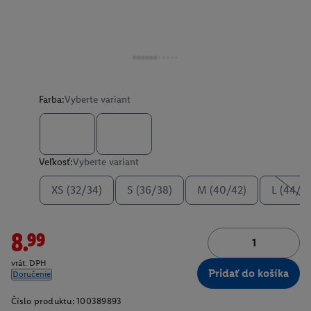
Farba:
Vyberte variant
Veľkosť:
Vyberte variant
XS (32/34)
S (36/38)
M (40/42)
L (44/4
8.99
vrát. DPH
Pridať do košíka
Doručenie
Číslo produktu:
100389893