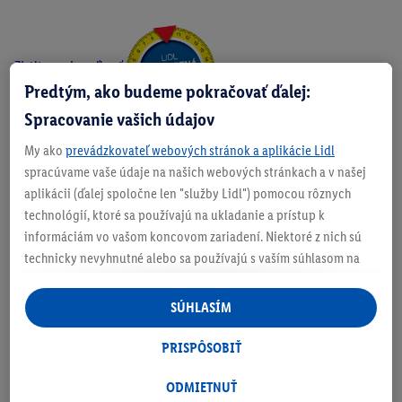
Zistite svoju veľkosť
Predtým, ako budeme pokračovať ďalej:
Spracovanie vašich údajov
My ako
prevádzkovateľ webových stránok a aplikácie Lidl
O produkte
spracúvame vaše údaje na našich webových stránkach a v našej
aplikácii (ďalej spoločne len "služby Lidl") pomocou rôznych
technológií, ktoré sa používajú na ukladanie a prístup k
informáciám vo vašom koncovom zariadení. Niektoré z nich sú
technicky nevyhnutné alebo sa používajú s vaším súhlasom na
Podrobnosti o bezpečnosti produktu
pohodlné nastavenie, na zostavovanie štatistík alebo na
personalizovanú reklamu v rámci služieb Lidl aj mimo nich. Ak
SÚHLASÍM
ste účastníkom programu Lidl Plus, na tieto účely sa spracúvajú
aj údaje z vášho nákupného správania v obchode.
PRISPÔSOBIŤ
Ak tu udelíte svoj súhlas na účely personalizovanej reklamy a
následne si vytvoríte účet Lidl Plus alebo sa prihlásite do svojho
ODMIETNUŤ