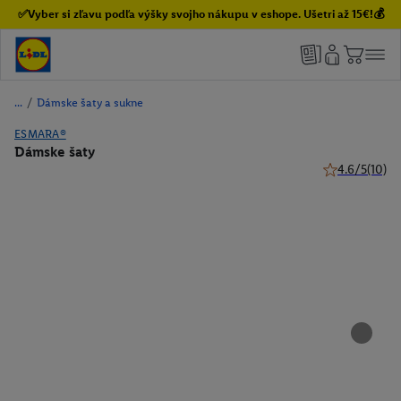
✅Vyber si zľavu podľa výšky svojho nákupu v eshope. Ušetri až 15€!💰
/
Dámske šaty a sukne
ESMARA®
Dámske šaty
4.6/5
(10)
4.6 z 5 hviezd