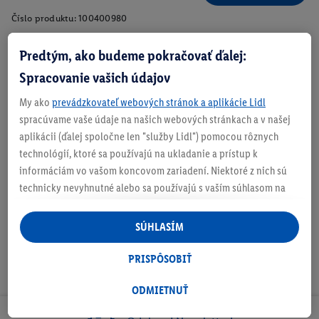
Číslo produktu:
100400980
Predtým, ako budeme pokračovať ďalej:
Spracovanie vašich údajov
Zistite svoju veľkosť
My ako
prevádzkovateľ webových stránok a aplikácie Lidl
spracúvame vaše údaje na našich webových stránkach a v našej
aplikácii (ďalej spoločne len "služby Lidl") pomocou rôznych
technológií, ktoré sa používajú na ukladanie a prístup k
O produkte
informáciám vo vašom koncovom zariadení. Niektoré z nich sú
technicky nevyhnutné alebo sa používajú s vaším súhlasom na
pohodlné nastavenie, na zostavovanie štatistík alebo na
personalizovanú reklamu v rámci služieb Lidl aj mimo nich. Ak
SÚHLASÍM
ste účastníkom programu Lidl Plus, na tieto účely sa spracúvajú
aj údaje z vášho nákupného správania v obchode.
PRISPÔSOBIŤ
Ak tu udelíte svoj súhlas na účely personalizovanej reklamy a
následne si vytvoríte účet Lidl Plus alebo sa prihlásite do svojho
ODMIETNUŤ
existujúceho účtu Lidl Plus, my a náš partner Criteo S.A. môžeme