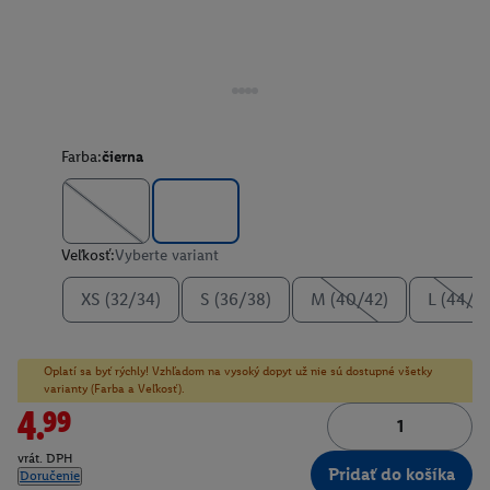
Farba:
čierna
Veľkosť:
Vyberte variant
XS (32/34)
S (36/38)
M (40/42)
L (44/4
Oplatí sa byť rýchly! Vzhľadom na vysoký dopyt už nie sú dostupné všetky
varianty (Farba a Veľkosť).
4.99
vrát. DPH
Pridať do košíka
Doručenie