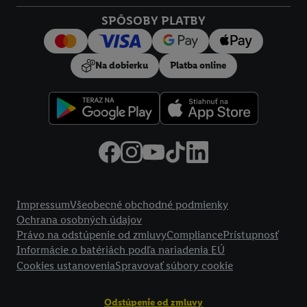
Kliknutím na možnosť "
Odmietnuť
" môžete povoliť iba
SPÔSOBY PLATBY
používanie potrebných technológií. Kliknutím na "
Súhlasím
"
vyjadríte súhlas so spracúvaním na všetky vyššie uvedené účely.
Ďalšie informácie vrátane informácií o dobe uchovávania
Na dobierku
Platba online
údajov a Vašom práve kedykoľvek odvolať súhlas s účinnosťou
do budúcnosti nájdete v našich
zásadách ochrany osobných
údajov
.
Imprint nájdete tu.
Právne informácie
Impressum
Všeobecné obchodné podmienky
Ochrana osobných údajov
Právo na odstúpenie od zmluvy
Compliance
Prístupnosť
Informácie o batériách podľa nariadenia EÚ
Cookies ustanovenia
Spravovať súbory cookie
Odstúpenie od zmluvy