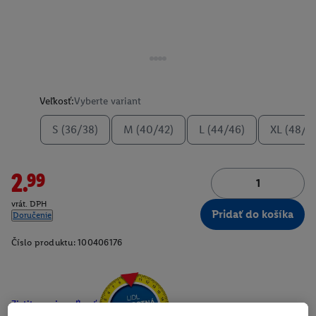
Veľkosť:
Vyberte variant
S (36/38)
M (40/42)
L (44/46)
XL (48/5
2.99
vrát. DPH
Pridať do košíka
Doručenie
Číslo produktu:
100406176
Zistite svoju veľkosť