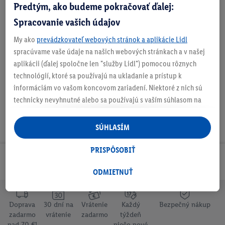
Predtým, ako budeme pokračovať ďalej:
Spracovanie vašich údajov
My ako
prevádzkovateľ webových stránok a aplikácie Lidl
O produkte
spracúvame vaše údaje na našich webových stránkach a v našej
aplikácii (ďalej spoločne len "služby Lidl") pomocou rôznych
technológií, ktoré sa používajú na ukladanie a prístup k
informáciám vo vašom koncovom zariadení. Niektoré z nich sú
technicky nevyhnutné alebo sa používajú s vaším súhlasom na
pohodlné nastavenie, na zostavovanie štatistík alebo na
personalizovanú reklamu v rámci služieb Lidl aj mimo nich. Ak
SÚHLASÍM
ste účastníkom programu Lidl Plus, na tieto účely sa spracúvajú
aj údaje z vášho nákupného správania v obchode.
PRISPÔSOBIŤ
Ak tu udelíte svoj súhlas na účely personalizovanej reklamy a
Odoberaj Newsletter!
následne si vytvoríte účet Lidl Plus alebo sa prihlásite do svojho
ODMIETNUŤ
existujúceho účtu Lidl Plus, my a náš partner Criteo S.A. môžeme
tiež vytvoriť špeciálny online identifikátor z e-mailovej adresy,
Doprava
30 dní na
Vrátenie
Každý
Bezpečný nákup
ktorú tam uvediete, aby sme vás mohli rozpoznať v službách
zadarmo
vrátenie
zadarmo
týždeň
prevádzkovaných tretími stranami a zobrazovať vám
nad 70 €¹
niečo nové