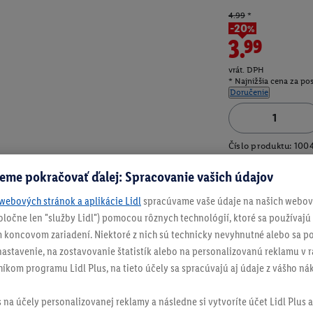
4.99
*
-20%
3.99
vrát. DPH
* Najnižšia cena za po
Doručenie
Číslo produktu:
100
eme pokračovať ďalej: Spracovanie vašich údajov
webových stránok a aplikácie Lidl
spracúvame vaše údaje na našich webový
spoločne len "služby Lidl") pomocou rôznych technológií, ktoré sa používajú
 koncovom zariadení. Niektoré z nich sú technicky nevyhnutné alebo sa po
stavenie, na zostavovanie štatistík alebo na personalizovanú reklamu v rá
níkom programu Lidl Plus, na tieto účely sa spracúvajú aj údaje z vášho n
s na účely personalizovanej reklamy a následne si vytvoríte účet Lidl Plus a