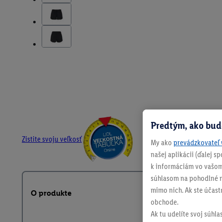
Predtým, ako bud
Zistite svoju veľkosť
My ako
prevádzkovateľ 
našej aplikácii (ďalej 
k informáciám vo vašom
súhlasom na pohodlné na
mimo nich. Ak ste účast
O produkte
obchode.
Ak tu udelíte svoj súhla