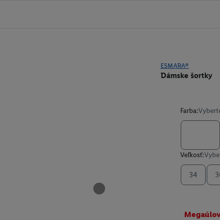
ESMARA®
Dámske šortky
Farba:
Vybert
Veľkosť:
Vyber
34
3
Megaúlo