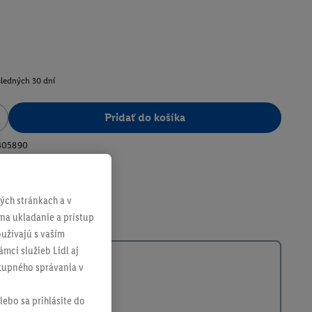
sledných 30 dní
Pridať do košíka
405890
ch stránkach a v
 na ukladanie a prístup
užívajú s vaším
mci služieb Lidl aj
ákupného správania v
lebo sa prihlásite do