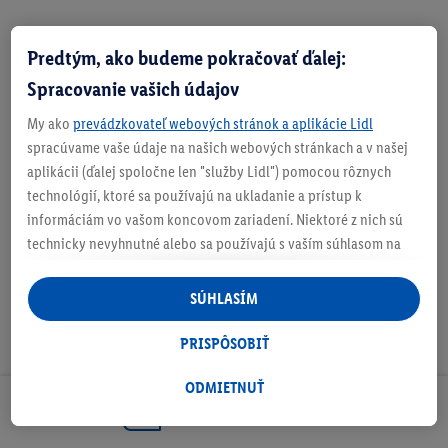
Predtým, ako budeme pokračovať ďalej:
Zistite svoju veľkosť
Spracovanie vašich údajov
My ako
prevádzkovateľ webových stránok a aplikácie Lidl
spracúvame vaše údaje na našich webových stránkach a v našej
aplikácii (ďalej spoločne len "služby Lidl") pomocou rôznych
O produkte
technológií, ktoré sa používajú na ukladanie a prístup k
informáciám vo vašom koncovom zariadení. Niektoré z nich sú
technicky nevyhnutné alebo sa používajú s vaším súhlasom na
pohodlné nastavenie, na zostavovanie štatistík alebo na
personalizovanú reklamu v rámci služieb Lidl aj mimo nich. Ak
SÚHLASÍM
ste účastníkom programu Lidl Plus, na tieto účely sa spracúvajú
aj údaje z vášho nákupného správania v obchode.
PRISPÔSOBIŤ
Ak tu udelíte svoj súhlas na účely personalizovanej reklamy a
následne si vytvoríte účet Lidl Plus alebo sa prihlásite do svojho
ODMIETNUŤ
existujúceho účtu Lidl Plus, my a náš partner Criteo S.A. môžeme
Odoberaj Newsletter!
tiež vytvoriť špeciálny online identifikátor z e-mailovej adresy,