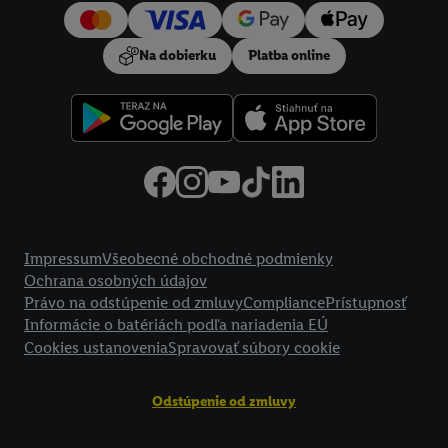
používanie potrebných technológií. Kliknutím na "
Súhlasím
"
vyjadríte súhlas so spracúvaním na všetky vyššie uvedené účely.
Na dobierku
Platba online
Ďalšie informácie vrátane informácií o dobe uchovávania
údajov a Vašom práve kedykoľvek odvolať súhlas s účinnosťou
do budúcnosti nájdete v našich
zásadách ochrany osobných
údajov
.
Imprint nájdete tu.
Právne informácie
Impressum
Všeobecné obchodné podmienky
Ochrana osobných údajov
Právo na odstúpenie od zmluvy
Compliance
Prístupnosť
Informácie o batériách podľa nariadenia EÚ
Cookies ustanovenia
Spravovať súbory cookie
Odstúpenie od zmluvy