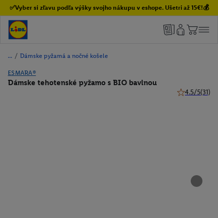
✅Vyber si zľavu podľa výšky svojho nákupu v eshope. Ušetri až 15€!💰
/
Dámske pyžamá a nočné košele
ESMARA®
Dámske tehotenské pyžamo s BIO bavlnou
4.5/5
(31)
4.5 z 5 hviezd