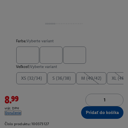
Farba:
Vyberte variant
Veľkosť:
Vyberte variant
XS (32/34)
S (36/38)
M (40/42)
XL (48/
8.99
vrát. DPH
Pridať do košíka
Doručenie
Číslo produktu:
100373127