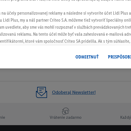
s na účely personalizovanej reklamy a následne si vytvoríte účet Lidl Plus a
 Lidl Plus, my a náš partner Criteo S.A. môžeme tiež vytvoriť špeciálny onli
tam uvediete, aby sme vás mohli rozpoznať v službách prevádzkovaných tre
izovanú reklamu. Na tento účel môže byť vaša zaheslovaná e-mailová adre
entifikátormi, ktoré vám spoločnosť Criteo SA pridelila. Ak s tým súhlasíte, 
klamy na produkty, o ktoré ste prejavili záujem (napr. vložením produktu do
le nie jeho zakúpením), sa môžu zobrazovať aj na rôznych zariadeniach a 
ODMIETNUŤ
PRISPÔSOB
 možno priradiť niekoľko koncových zariadení alebo používanie viacerých 
hovanej e-mailovej adresy a prípadne ďalších identifikátorov/identifikáto
ispozícii.
žete povoliť jednotlivé účely a nájsť ďalšie informácie o podmienkach sp
Odoberaj Newsletter!
Odmietnuť
" môžete povoliť iba používanie potrebných technológií. Kliknut
acúvaním na všetky vyššie uvedené účely. Ďalšie informácie vrátane inform
ašom práve kedykoľvek odvolať súhlas s účinnosťou do budúcnosti nájdet
nie
Vrátenie zadarmo
Každý
ov
.
Imprint nájdete tu.