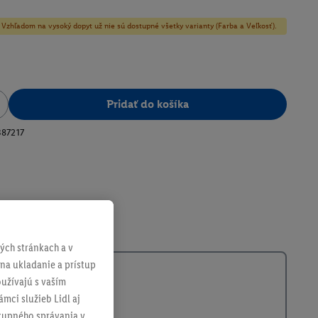
y! Vzhľadom na vysoký dopyt už nie sú dostupné všetky varianty (Farba a Veľkosť).
Pridať do košíka
387217
ch stránkach a v
 na ukladanie a prístup
užívajú s vaším
mci služieb Lidl aj
ákupného správania v