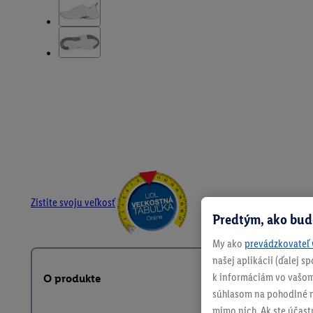
Zistite svoju veľkosť
Predtým, ako bud
My ako
prevádzkovateľ 
našej aplikácii (ďalej 
k informáciám vo vašom
O produkte
súhlasom na pohodlné na
mimo nich. Ak ste účast