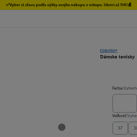
✅Vyber si zľavu podľa výšky svojho nákupu v eshope. Ušetri až 15€!💰
ESMARA®
Dámske tenisky
Farba:
Vybert
Veľkosť:
Vyber
37
3