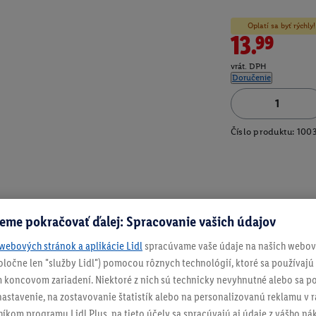
Oplatí sa byť rýchl
13.99
vrát. DPH
Doručenie
Číslo produktu:
100
eme pokračovať ďalej: Spracovanie vašich údajov
webových stránok a aplikácie Lidl
spracúvame vaše údaje na našich webový
spoločne len "služby Lidl") pomocou rôznych technológií, ktoré sa používajú
 koncovom zariadení. Niektoré z nich sú technicky nevyhnutné alebo sa po
stavenie, na zostavovanie štatistík alebo na personalizovanú reklamu v rá
níkom programu Lidl Plus, na tieto účely sa spracúvajú aj údaje z vášho n