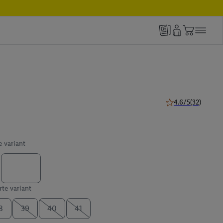
4.6/5
(32)
4.6 z 5 hviezdičiek
e variant
te variant
8
39
40
41