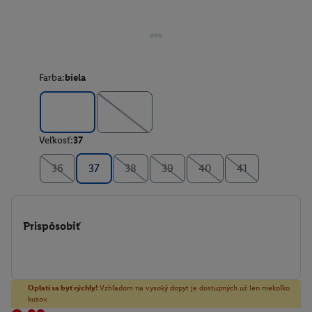
Farba:
biela
Veľkosť:
37
36
37
38
39
40
41
Prispôsobiť
Oplatí sa byť rýchly!
Vzhľadom na vysoký dopyt je dostupných už len niekoľko
kusov.