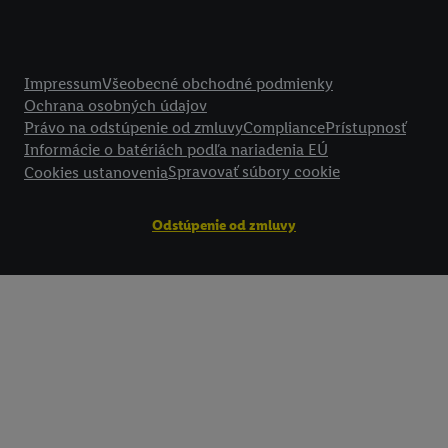
Právne informácie
Impressum
Všeobecné obchodné podmienky
Ochrana osobných údajov
Právo na odstúpenie od zmluvy
Compliance
Prístupnosť
Informácie o batériách podľa nariadenia EÚ
Spravovať súbory cookie
Cookies ustanovenia
Odstúpenie od zmluvy