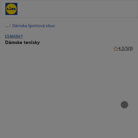
/
Dámska športová obuv
ESMARA®
Dámske tenisky
4.3/5
(9)
4.3 z 5 hviez