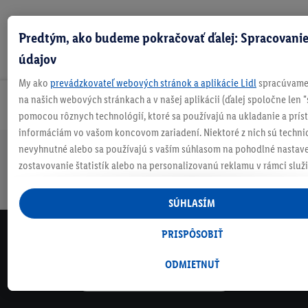
Predtým, ako budeme pokračovať ďalej: Spracovanie
údajov
My ako
prevádzkovateľ webových stránok a aplikácie Lidl
spracúvame 
na našich webových stránkach a v našej aplikácii (ďalej spoločne len "
Odoberaj Newsletter!
pomocou rôznych technológií, ktoré sa používajú na ukladanie a prís
informáciám vo vašom koncovom zariadení. Niektoré z nich sú techni
nevyhnutné alebo sa používajú s vaším súhlasom na pohodlné nastave
Doprava
30 dní na
Vrátenie
Každý
Bezpečný nákup
zostavovanie štatistík alebo na personalizovanú reklamu v rámci služi
zadarmo
vrátenie
zadarmo
týždeň
mimo nich. Ak ste účastníkom programu Lidl Plus, na tieto účely sa sp
nad 70 €¹
niečo nové
údaje z vášho nákupného správania v obchode.
SÚHLASÍM
Ak tu udelíte svoj súhlas na účely personalizovanej reklamy a následne
vytvoríte účet Lidl Plus alebo sa prihlásite do svojho existujúceho účtu
PRISPÔSOBIŤ
NEWSLETTER
my a náš partner Criteo S.A. môžeme tiež vytvoriť špeciálny online iden
NEZMEŠKAJ NAŠE AKCIE!
e-mailovej adresy, ktorú tam uvediete, aby sme vás mohli rozpoznať v
ODMIETNUŤ
ODOBERAJ NÁŠ NEWSLETTER
prevádzkovaných tretími stranami a zobrazovať vám personalizovanú
tento účel môže byť vaša zaheslovaná e-mailová adresa zlúčená aj s i