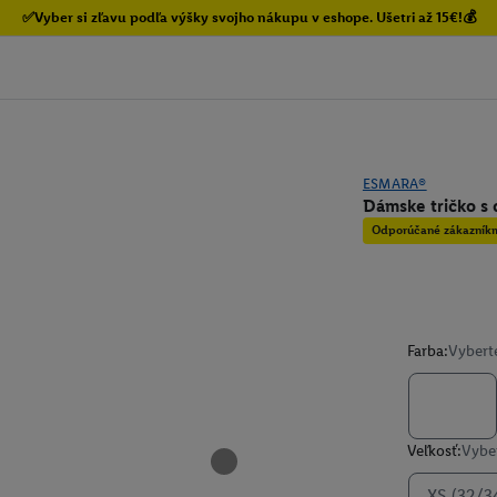
✅Vyber si zľavu podľa výšky svojho nákupu v eshope. Ušetri až 15€!💰
ESMARA®
Dámske tričko s 
Odporúčané zákazník
Farba:
Vybert
Veľkosť:
Vyber
XS (32/3