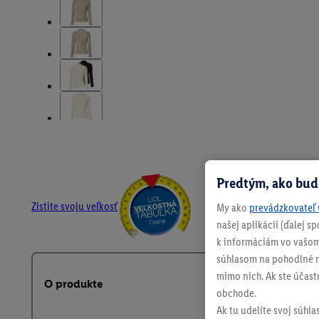
Predtým, ako bud
Zistite svoju veľkosť
My ako
prevádzkovateľ 
našej aplikácii (ďalej 
k informáciám vo vašom
súhlasom na pohodlné na
mimo nich. Ak ste účast
O produkte
obchode.
Ak tu udelíte svoj súhla