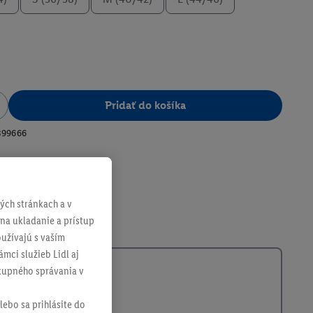
Pridať do košíka
399666
ch stránkach a v
 na ukladanie a prístup
užívajú s vaším
mci služieb Lidl aj
ákupného správania v
lebo sa prihlásite do