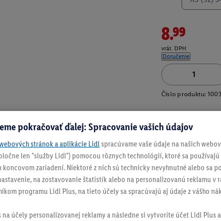
8.99
vrát. DPH
Doručenie
Číslo produktu:
100
eme pokračovať ďalej: Spracovanie vašich údajov
webových stránok a aplikácie Lidl
spracúvame vaše údaje na našich webový
spoločne len "služby Lidl") pomocou rôznych technológií, ktoré sa používajú
 koncovom zariadení. Niektoré z nich sú technicky nevyhnutné alebo sa po
stavenie, na zostavovanie štatistík alebo na personalizovanú reklamu v rá
níkom programu Lidl Plus, na tieto účely sa spracúvajú aj údaje z vášho n
s na účely personalizovanej reklamy a následne si vytvoríte účet Lidl Plus a