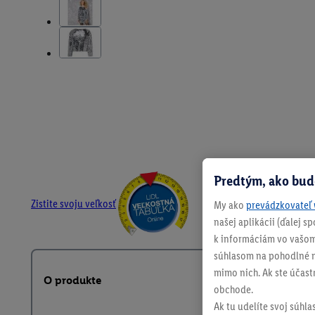
Predtým, ako bud
Zistite svoju veľkosť
My ako
prevádzkovateľ 
našej aplikácii (ďalej 
k informáciám vo vašom
súhlasom na pohodlné na
mimo nich. Ak ste účast
O produkte
obchode.
Ak tu udelíte svoj súhla