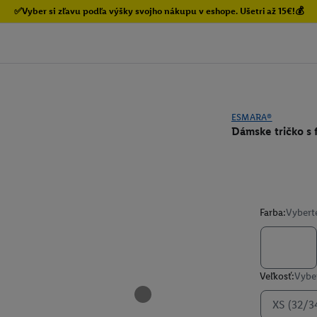
✅Vyber si zľavu podľa výšky svojho nákupu v eshope. Ušetri až 15€!💰
ESMARA®
Dámske tričko s f
Farba:
Vybert
Veľkosť:
Vyber
XS (32/3