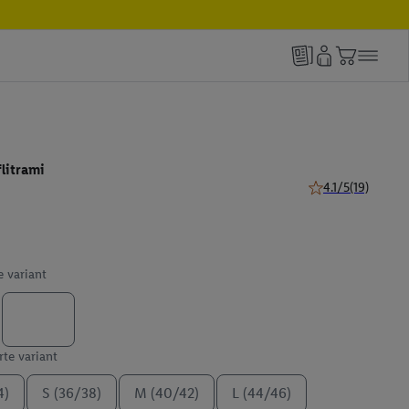
litrami
4.1/5
(19)
4.1 z 5 hviezdičiek
e variant
te variant
4)
S (36/38)
M (40/42)
L (44/46)