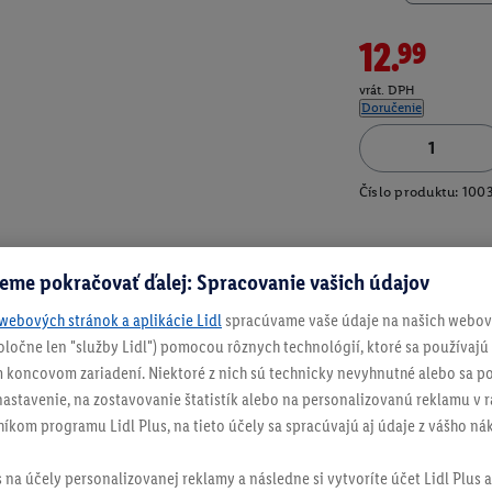
12.99
vrát. DPH
Doručenie
Číslo produktu:
100
eme pokračovať ďalej: Spracovanie vašich údajov
webových stránok a aplikácie Lidl
spracúvame vaše údaje na našich webový
spoločne len "služby Lidl") pomocou rôznych technológií, ktoré sa používajú
 koncovom zariadení. Niektoré z nich sú technicky nevyhnutné alebo sa po
stavenie, na zostavovanie štatistík alebo na personalizovanú reklamu v rá
níkom programu Lidl Plus, na tieto účely sa spracúvajú aj údaje z vášho n
s na účely personalizovanej reklamy a následne si vytvoríte účet Lidl Plus a