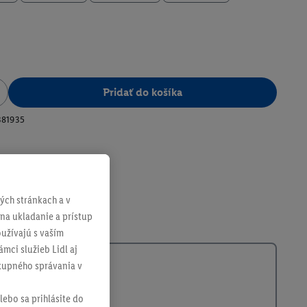
Pridať do košíka
381935
ch stránkach a v
 na ukladanie a prístup
užívajú s vaším
mci služieb Lidl aj
ákupného správania v
lebo sa prihlásite do