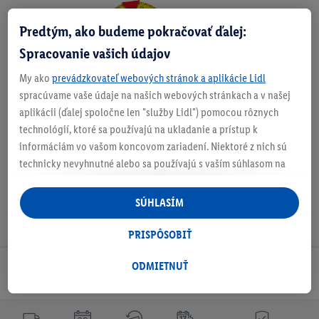
Predtým, ako budeme pokračovať ďalej:
Zistite svoju veľkosť
Spracovanie vašich údajov
My ako
prevádzkovateľ webových stránok a aplikácie Lidl
spracúvame vaše údaje na našich webových stránkach a v našej
O produkte
aplikácii (ďalej spoločne len "služby Lidl") pomocou rôznych
technológií, ktoré sa používajú na ukladanie a prístup k
informáciám vo vašom koncovom zariadení. Niektoré z nich sú
technicky nevyhnutné alebo sa používajú s vaším súhlasom na
pohodlné nastavenie, na zostavovanie štatistík alebo na
personalizovanú reklamu v rámci služieb Lidl aj mimo nich. Ak
SÚHLASÍM
ste účastníkom programu Lidl Plus, na tieto účely sa spracúvajú
aj údaje z vášho nákupného správania v obchode.
PRISPÔSOBIŤ
Ak tu udelíte svoj súhlas na účely personalizovanej reklamy a
následne si vytvoríte účet Lidl Plus alebo sa prihlásite do svojho
ODMIETNUŤ
Odoberaj Newsletter!
existujúceho účtu Lidl Plus, my a náš partner Criteo S.A. môžeme
tiež vytvoriť špeciálny online identifikátor z e-mailovej adresy,
ktorú tam uvediete, aby sme vás mohli rozpoznať v službách