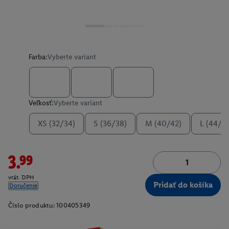
Farba:
Vyberte variant
Veľkosť:
Vyberte variant
XS (32/34)
S (36/38)
M (40/42)
L (44/4
3.99
vrát. DPH
Pridať do košíka
Doručenie
Číslo produktu:
100405349