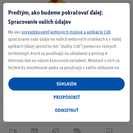
Predtým, ako budeme pokračovať ďalej:
Zistite svoju veľkosť
Spracovanie vašich údajov
My ako
prevádzkovateľ webových stránok a aplikácie Lidl
spracúvame vaše údaje na našich webových stránkach a v našej
O produkte
aplikácii (ďalej spoločne len "služby Lidl") pomocou rôznych
technológií, ktoré sa používajú na ukladanie a prístup k
informáciám vo vašom koncovom zariadení. Niektoré z nich sú
technicky nevyhnutné alebo sa používajú s vaším súhlasom na
pohodlné nastavenie, na zostavovanie štatistík alebo na
personalizovanú reklamu v rámci služieb Lidl aj mimo nich. Ak
SÚHLASÍM
ste účastníkom programu Lidl Plus, na tieto účely sa spracúvajú
aj údaje z vášho nákupného správania v obchode.
PRISPÔSOBIŤ
Ak tu udelíte svoj súhlas na účely personalizovanej reklamy a
následne si vytvoríte účet Lidl Plus alebo sa prihlásite do svojho
ODMIETNUŤ
Odoberaj Newsletter!
existujúceho účtu Lidl Plus, my a náš partner Criteo S.A. môžeme
tiež vytvoriť špeciálny online identifikátor z e-mailovej adresy,
ktorú tam uvediete, aby sme vás mohli rozpoznať v službách