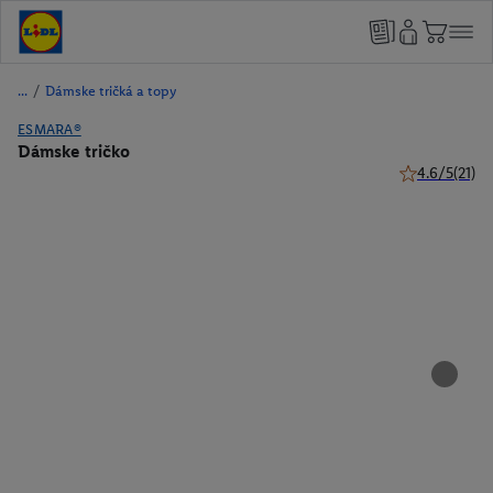
/
Dámske tričká a topy
ESMARA®
Dámske tričko
4.6/5
(21)
4.6 z 5 hviezd