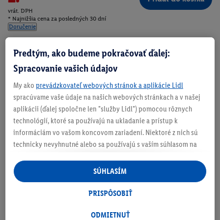
vrát. DPH
* Najnižšia cena za posledných 30 dní
Doručenie
Číslo produktu:
100405707
Predtým, ako budeme pokračovať ďalej:
Spracovanie vašich údajov
My ako
prevádzkovateľ webových stránok a aplikácie Lidl
Zistite svoju veľkosť
spracúvame vaše údaje na našich webových stránkach a v našej
aplikácii (ďalej spoločne len "služby Lidl") pomocou rôznych
technológií, ktoré sa používajú na ukladanie a prístup k
informáciám vo vašom koncovom zariadení. Niektoré z nich sú
O produkte
technicky nevyhnutné alebo sa používajú s vaším súhlasom na
pohodlné nastavenie, na zostavovanie štatistík alebo na
personalizovanú reklamu v rámci služieb Lidl aj mimo nich. Ak
SÚHLASÍM
ste účastníkom programu Lidl Plus, na tieto účely sa spracúvajú
aj údaje z vášho nákupného správania v obchode.
PRISPÔSOBIŤ
Ak tu udelíte svoj súhlas na účely personalizovanej reklamy a
následne si vytvoríte účet Lidl Plus alebo sa prihlásite do svojho
ODMIETNUŤ