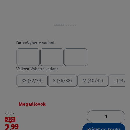
Farba:
Vyberte variant
Veľkosť:
Vyberte variant
XS (32/34)
S (36/38)
M (40/42)
L (44/4
Megaúlovok
4.49
*
-33%
2.99
Pridať do košíka