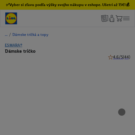
✅Vyber si zľavu podľa výšky svojho nákupu v eshope. Ušetri až 15€!💰
/
Dámske tričká a topy
ESMARA®
Dámske tričko
4.6/5
(44)
4.6 z 5 hviezdi