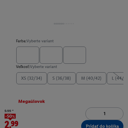
Farba:
Vyberte variant
Veľkosť:
Vyberte variant
XS (32/34)
S (36/38)
M (40/42)
L (44/4
Megaúlovok
5.99
*
-50%
2.99
Pridať do košíka