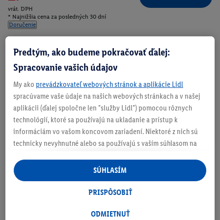
vrát. DPH
* Najnižšia cena za posledných 30 dní
Doručenie
Číslo produktu:
100405952
Predtým, ako budeme pokračovať ďalej:
Spracovanie vašich údajov
Zistite svoju veľkosť
My ako
prevádzkovateľ webových stránok a aplikácie Lidl
spracúvame vaše údaje na našich webových stránkach a v našej
aplikácii (ďalej spoločne len "služby Lidl") pomocou rôznych
technológií, ktoré sa používajú na ukladanie a prístup k
informáciám vo vašom koncovom zariadení. Niektoré z nich sú
O produkte
technicky nevyhnutné alebo sa používajú s vaším súhlasom na
pohodlné nastavenie, na zostavovanie štatistík alebo na
personalizovanú reklamu v rámci služieb Lidl aj mimo nich. Ak
SÚHLASÍM
ste účastníkom programu Lidl Plus, na tieto účely sa spracúvajú
aj údaje z vášho nákupného správania v obchode.
PRISPÔSOBIŤ
Ak tu udelíte svoj súhlas na účely personalizovanej reklamy a
následne si vytvoríte účet Lidl Plus alebo sa prihlásite do svojho
ODMIETNUŤ