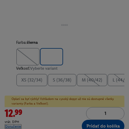
Farba:
čierna
Veľkosť:
Vyberte variant
XS (32/34)
S (36/38)
M (40/42)
L (44/4
Oplatí sa byť rýchly! Vzhľadom na vysoký dopyt už nie sú dostupné všetky
varianty (Farba a Veľkosť).
12.99
vrát. DPH
Pridať do košíka
Doručenie