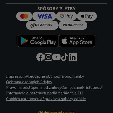
Kliknutím na možnosť "
Odmietnuť
" môžete povoliť iba
SPÔSOBY PLATBY
používanie potrebných technológií. Kliknutím na "
Súhlasím
"
vyjadríte súhlas so spracúvaním na všetky vyššie uvedené účely.
Ďalšie informácie vrátane informácií o dobe uchovávania
Na dobierku
Platba online
údajov a Vašom práve kedykoľvek odvolať súhlas s účinnosťou
do budúcnosti nájdete v našich
zásadách ochrany osobných
údajov
.
Imprint nájdete tu.
Právne informácie
Impressum
Všeobecné obchodné podmienky
Ochrana osobných údajov
Právo na odstúpenie od zmluvy
Compliance
Prístupnosť
Informácie o batériách podľa nariadenia EÚ
Cookies ustanovenia
Spravovať súbory cookie
Odstúpenie od zmluvy