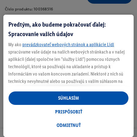
Číslo produktu:
100368516
Predtým, ako budeme pokračovať ďalej:
Spracovanie vašich údajov
Zistite svoju veľkosť
My ako
prevádzkovateľ webových stránok a aplikácie Lidl
spracúvame vaše údaje na našich webových stránkach a v našej
aplikácii (ďalej spoločne len "služby Lidl") pomocou rôznych
technológií, ktoré sa používajú na ukladanie a prístup k
O produkte
informáciám vo vašom koncovom zariadení. Niektoré z nich sú
technicky nevyhnutné alebo sa používajú s vaším súhlasom na
pohodlné nastavenie, na zostavovanie štatistík alebo na
personalizovanú reklamu v rámci služieb Lidl aj mimo nich. Ak
SÚHLASÍM
ste účastníkom programu Lidl Plus, na tieto účely sa spracúvajú
aj údaje z vášho nákupného správania v obchode.
PRISPÔSOBIŤ
Ak tu udelíte svoj súhlas na účely personalizovanej reklamy a
následne si vytvoríte účet Lidl Plus alebo sa prihlásite do svojho
ODMIETNUŤ
existujúceho účtu Lidl Plus, my a náš partner Criteo S.A. môžeme