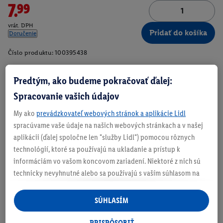
7.99
vrát. DPH
Pridať do košíka
Doručenie
Číslo produktu:
100395438
Predtým, ako budeme pokračovať ďalej:
Spracovanie vašich údajov
Zistite svoju veľkosť
My ako
prevádzkovateľ webových stránok a aplikácie Lidl
spracúvame vaše údaje na našich webových stránkach a v našej
aplikácii (ďalej spoločne len "služby Lidl") pomocou rôznych
technológií, ktoré sa používajú na ukladanie a prístup k
O produkte
informáciám vo vašom koncovom zariadení. Niektoré z nich sú
technicky nevyhnutné alebo sa používajú s vaším súhlasom na
pohodlné nastavenie, na zostavovanie štatistík alebo na
S obsahom vlny
personalizovanú reklamu v rámci služieb Lidl aj mimo nich. Ak
SÚHLASÍM
Široký strih so spustenými ramenami
ste účastníkom programu Lidl Plus, na tieto účely sa spracúvajú
aj údaje z vášho nákupného správania v obchode.
PRISPÔSOBIŤ