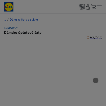
/
Dámske šaty a sukne
ESMARA®
Dámske úpletové šaty
4.2/5
(13)
4.2 z 5 hviezd