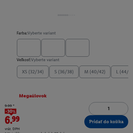
Farba:
Vyberte variant
Veľkosť:
Vyberte variant
XS (32/34)
S (36/38)
M (40/42)
L (44/4
Megaúlovok
9.99
*
-30%
6.99
Pridať do košíka
vrát. DPH