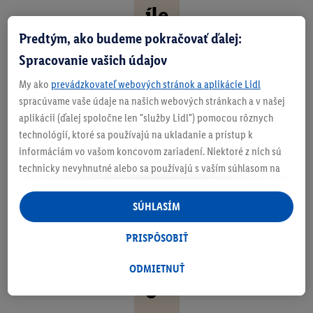
íle
ži
Predtým, ako budeme pokračovať ďalej:
Spracovanie vašich údajov
to
st
My ako
prevádzkovateľ webových stránok a aplikácie Lidl
spracúvame vaše údaje na našich webových stránkach a v našej
né
aplikácii (ďalej spoločne len "služby Lidl") pomocou rôznych
.
technológií, ktoré sa používajú na ukladanie a prístup k
informáciám vo vašom koncovom zariadení. Niektoré z nich sú
Št
technicky nevyhnutné alebo sa používajú s vaším súhlasom na
ýl
pohodlné nastavenie, na zostavovanie štatistík alebo na
personalizovanú reklamu v rámci služieb Lidl aj mimo nich. Ak
SÚHLASÍM
ov
ste účastníkom programu Lidl Plus, na tieto účely sa spracúvajú
é.
aj údaje z vášho nákupného správania v obchode.
PRISPÔSOBIŤ
Ak tu udelíte svoj súhlas na účely personalizovanej reklamy a
K
následne si vytvoríte účet Lidl Plus alebo sa prihlásite do svojho
ODMIETNUŤ
o
existujúceho účtu Lidl Plus, my a náš partner Criteo S.A. môžeme
tiež vytvoriť špeciálny online identifikátor z e-mailovej adresy,