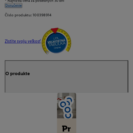
* Najnižšia cena za posledných 30 dní
Doručenie
Číslo produktu:
100398914
Zistite svoju veľkosť
O produkte
Pr