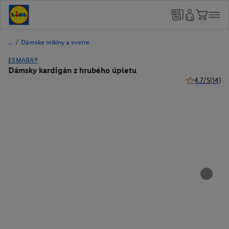
/
Dámske mikiny a svetre
ESMARA®
Dámsky kardigán z hrubého úpletu
4.7/5
(14)
4.7 z 5 hviezd