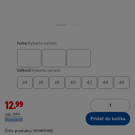
Farba:
Vyberte variant
Veľkosť:
Vyberte variant
34
36
38
40
42
44
46
12.99
vrát. DPH
Pridať do košíka
Doručenie
Číslo produktu:
100405462