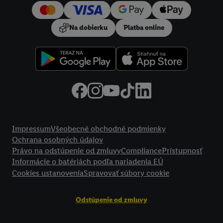
používanie potrebných technológií. Kliknutím na "
Súhlasím
"
vyjadríte súhlas so spracúvaním na všetky vyššie uvedené účely.
Na dobierku
Platba online
Ďalšie informácie vrátane informácií o dobe uchovávania
údajov a Vašom práve kedykoľvek odvolať súhlas s účinnosťou
do budúcnosti nájdete v našich
zásadách ochrany osobných
údajov
.
Imprint nájdete tu.
Právne informácie
Impressum
Všeobecné obchodné podmienky
Ochrana osobných údajov
Právo na odstúpenie od zmluvy
Compliance
Prístupnosť
Informácie o batériách podľa nariadenia EÚ
Cookies ustanovenia
Spravovať súbory cookie
Odstúpenie od zmluvy