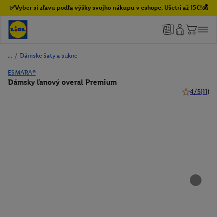
✅Vyber si zľavu podľa výšky svojho nákupu v eshope. Ušetri až 15€!💰
/
Dámske šaty a sukne
ESMARA®
Dámsky ľanový overal Premium
4/5
(11)
4 z 5 hviezd