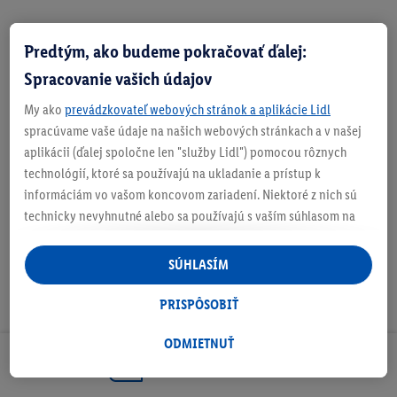
Predtým, ako budeme pokračovať ďalej:
Zistite svoju veľkosť
Spracovanie vašich údajov
My ako
prevádzkovateľ webových stránok a aplikácie Lidl
spracúvame vaše údaje na našich webových stránkach a v našej
aplikácii (ďalej spoločne len "služby Lidl") pomocou rôznych
O produkte
technológií, ktoré sa používajú na ukladanie a prístup k
informáciám vo vašom koncovom zariadení. Niektoré z nich sú
technicky nevyhnutné alebo sa používajú s vaším súhlasom na
pohodlné nastavenie, na zostavovanie štatistík alebo na
personalizovanú reklamu v rámci služieb Lidl aj mimo nich. Ak
SÚHLASÍM
ste účastníkom programu Lidl Plus, na tieto účely sa spracúvajú
aj údaje z vášho nákupného správania v obchode.
PRISPÔSOBIŤ
Ak tu udelíte svoj súhlas na účely personalizovanej reklamy a
následne si vytvoríte účet Lidl Plus alebo sa prihlásite do svojho
ODMIETNUŤ
existujúceho účtu Lidl Plus, my a náš partner Criteo S.A. môžeme
Odoberaj Newsletter!
tiež vytvoriť špeciálny online identifikátor z e-mailovej adresy,