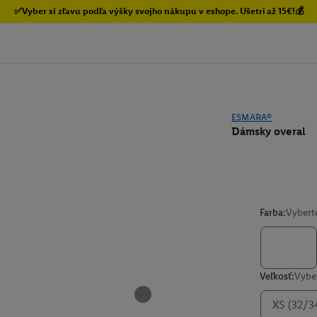
✅Vyber si zľavu podľa výšky svojho nákupu v eshope. Ušetri až 15€!💰
ESMARA®
Dámsky overal
Farba:
Vybert
Veľkosť:
Vyber
XS (32/3