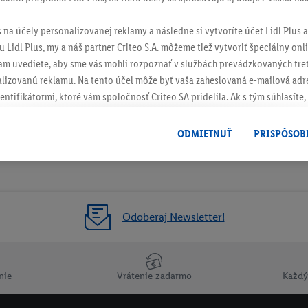
s na účely personalizovanej reklamy a následne si vytvoríte účet Lidl Plus a
 Lidl Plus, my a náš partner Criteo S.A. môžeme tiež vytvoriť špeciálny onli
tam uvediete, aby sme vás mohli rozpoznať v službách prevádzkovaných tre
izovanú reklamu. Na tento účel môže byť vaša zaheslovaná e-mailová adre
entifikátormi, ktoré vám spoločnosť Criteo SA pridelila. Ak s tým súhlasíte, 
klamy na produkty, o ktoré ste prejavili záujem (napr. vložením produktu do
le nie jeho zakúpením), sa môžu zobrazovať aj na rôznych zariadeniach a 
ODMIETNUŤ
PRISPÔSOB
 možno priradiť niekoľko koncových zariadení alebo používanie viacerých 
hovanej e-mailovej adresy a prípadne ďalších identifikátorov/identifikáto
ispozícii.
žete povoliť jednotlivé účely a nájsť ďalšie informácie o podmienkach sp
Odoberaj Newsletter!
Odmietnuť
" môžete povoliť iba používanie potrebných technológií. Kliknut
acúvaním na všetky vyššie uvedené účely. Ďalšie informácie vrátane inform
ašom práve kedykoľvek odvolať súhlas s účinnosťou do budúcnosti nájdet
nie
Vrátenie zadarmo
Každý
ov
.
Imprint nájdete tu.