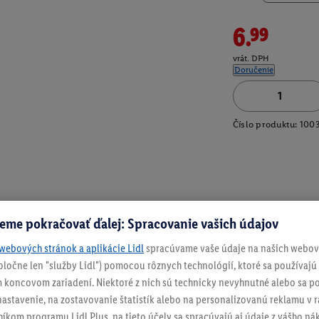
6.99
vrát. DPH
Doručenie
Číslo produktu:
100
eme pokračovať ďalej: Spracovanie vašich údajov
webových stránok a aplikácie Lidl
spracúvame vaše údaje na našich webový
spoločne len "služby Lidl") pomocou rôznych technológií, ktoré sa používajú
 koncovom zariadení. Niektoré z nich sú technicky nevyhnutné alebo sa po
stavenie, na zostavovanie štatistík alebo na personalizovanú reklamu v rá
níkom programu Lidl Plus, na tieto účely sa spracúvajú aj údaje z vášho n