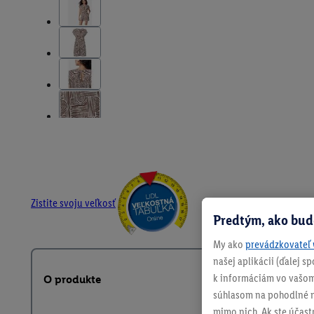
Zistite svoju veľkosť
Predtým, ako bud
My ako
prevádzkovateľ 
našej aplikácii (ďalej 
k informáciám vo vašom
O produkte
súhlasom na pohodlné na
mimo nich. Ak ste účast