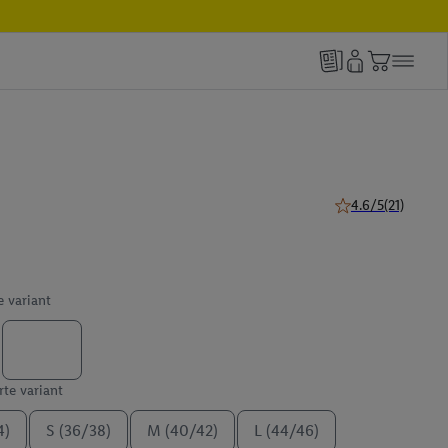
4.6/5
(21)
4.6 z 5 hviezdičiek
e variant
te variant
4)
S (36/38)
M (40/42)
L (44/46)