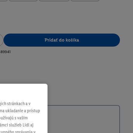
Pridať do košíka
389941
ch stránkach a v
 na ukladanie a prístup
užívajú s vaším
mci služieb Lidl aj
ákupného správania v