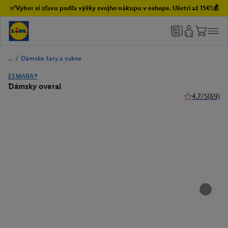
✅Vyber si zľavu podľa výšky svojho nákupu v eshope. Ušetri až 15€!💰
/
Dámske šaty a sukne
ESMARA®
Dámsky overal
4.7/5
(69)
4.7 z 5 hviezd