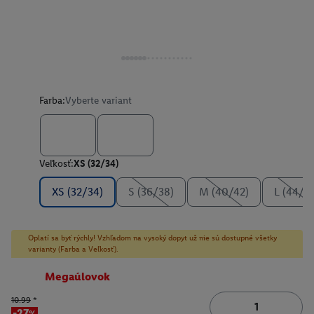
Farba:
Vyberte variant
Veľkosť:
XS (32/34)
XS (32/34)
S (36/38)
M (40/42)
L (44/4
Oplatí sa byť rýchly! Vzhľadom na vysoký dopyt už nie sú dostupné všetky
varianty (Farba a Veľkosť).
Megaúlovok
10.99
*
-27%