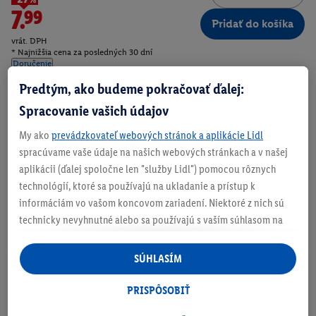
7.99
Pridať do košíka
vrát. DPH
* Najnižšia cena za posledných 30 dní
Doručenie
Predtým, ako budeme pokračovať ďalej:
Číslo produktu:
100405465
Spracovanie vašich údajov
My ako
prevádzkovateľ webových stránok a aplikácie Lidl
Zistite svoju veľkosť
spracúvame vaše údaje na našich webových stránkach a v našej
aplikácii (ďalej spoločne len "služby Lidl") pomocou rôznych
technológií, ktoré sa používajú na ukladanie a prístup k
informáciám vo vašom koncovom zariadení. Niektoré z nich sú
technicky nevyhnutné alebo sa používajú s vaším súhlasom na
O produkte
pohodlné nastavenie, na zostavovanie štatistík alebo na
personalizovanú reklamu v rámci služieb Lidl aj mimo nich. Ak
SÚHLASÍM
ste účastníkom programu Lidl Plus, na tieto účely sa spracúvajú
aj údaje z vášho nákupného správania v obchode.
PRISPÔSOBIŤ
Ak tu udelíte svoj súhlas na účely personalizovanej reklamy a