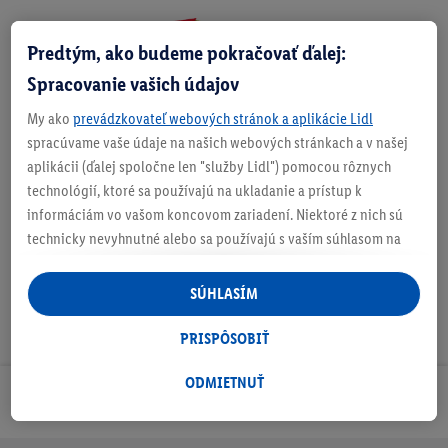
Predtým, ako budeme pokračovať ďalej:
Zistite svoju veľkosť
Spracovanie vašich údajov
My ako
prevádzkovateľ webových stránok a aplikácie Lidl
spracúvame vaše údaje na našich webových stránkach a v našej
aplikácii (ďalej spoločne len "služby Lidl") pomocou rôznych
O produkte
technológií, ktoré sa používajú na ukladanie a prístup k
informáciám vo vašom koncovom zariadení. Niektoré z nich sú
technicky nevyhnutné alebo sa používajú s vaším súhlasom na
pohodlné nastavenie, na zostavovanie štatistík alebo na
personalizovanú reklamu v rámci služieb Lidl aj mimo nich. Ak
SÚHLASÍM
ste účastníkom programu Lidl Plus, na tieto účely sa spracúvajú
aj údaje z vášho nákupného správania v obchode.
PRISPÔSOBIŤ
Ak tu udelíte svoj súhlas na účely personalizovanej reklamy a
následne si vytvoríte účet Lidl Plus alebo sa prihlásite do svojho
ODMIETNUŤ
Odoberaj Newsletter!
existujúceho účtu Lidl Plus, my a náš partner Criteo S.A. môžeme
tiež vytvoriť špeciálny online identifikátor z e-mailovej adresy,