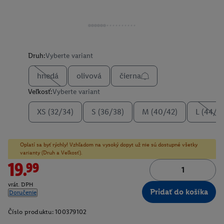
Druh:
Vyberte variant
hnedá
olivová
čierna
Veľkosť:
Vyberte variant
XS (32/34)
S (36/38)
M (40/42)
L (44/4
Oplatí sa byť rýchly! Vzhľadom na vysoký dopyt už nie sú dostupné všetky
varianty (Druh a Veľkosť).
19.99
vrát. DPH
Pridať do košíka
Doručenie
Číslo produktu:
100379102