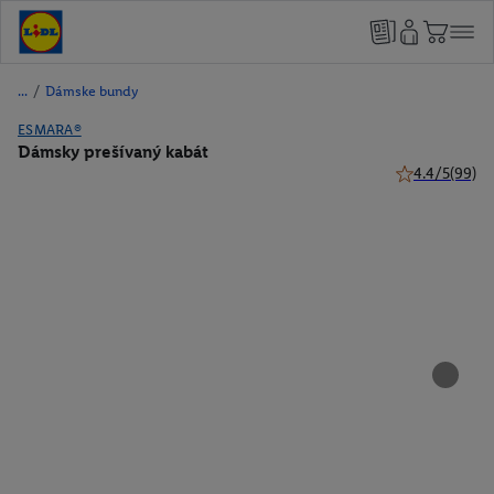
/
Dámske bundy
ESMARA®
Dámsky prešívaný kabát
4.4/5
(99)
4.4 z 5 hviezdi