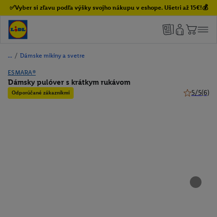
✅Vyber si zľavu podľa výšky svojho nákupu v eshope. Ušetri až 15€!💰
/
Dámske mikiny a svetre
ESMARA®
Dámsky pulóver s krátkym rukávom
5/5
(6)
Odporúčané zákazníkmi
5 z 5 hviez