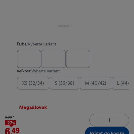
Farba:
Vyberte variant
Veľkosť:
Vyberte variant
XS (32/34)
S (36/38)
M (40/42)
L (44/4
Megaúlovok
8.99
*
-27%
6.49
Pridať do košíka