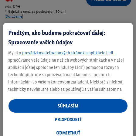
vrát. DPH
* Najnižšia cena za posledných 30 dní
Doručenie
Číslo produktu:
100406277
Predtým, ako budeme pokračovať ďalej:
Spracovanie vašich údajov
My ako
prevádzkovateľ webových stránok a aplikácie Lidl
Zistite svoju veľkosť
spracúvame vaše údaje na našich webových stránkach a v našej
aplikácii (ďalej spoločne len "služby Lidl") pomocou rôznych
technológií, ktoré sa používajú na ukladanie a prístup k
informáciám vo vašom koncovom zariadení. Niektoré z nich sú
O produkte
technicky nevyhnutné alebo sa používajú s vaším súhlasom na
pohodlné nastavenie, na zostavovanie štatistík alebo na
personalizovanú reklamu v rámci služieb Lidl aj mimo nich. Ak
SÚHLASÍM
ste účastníkom programu Lidl Plus, na tieto účely sa spracúvajú
aj údaje z vášho nákupného správania v obchode.
PRISPÔSOBIŤ
Ak tu udelíte svoj súhlas na účely personalizovanej reklamy a
následne si vytvoríte účet Lidl Plus alebo sa prihlásite do svojho
ODMIETNUŤ