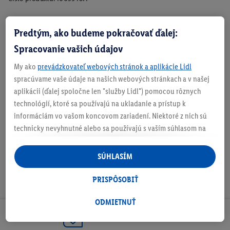
Predtým, ako budeme pokračovať ďalej:
Zistite svoju veľkosť
Spracovanie vašich údajov
My ako
prevádzkovateľ webových stránok a aplikácie Lidl
spracúvame vaše údaje na našich webových stránkach a v našej
aplikácii (ďalej spoločne len "služby Lidl") pomocou rôznych
O produkte
technológií, ktoré sa používajú na ukladanie a prístup k
informáciám vo vašom koncovom zariadení. Niektoré z nich sú
technicky nevyhnutné alebo sa používajú s vaším súhlasom na
pohodlné nastavenie, na zostavovanie štatistík alebo na
personalizovanú reklamu v rámci služieb Lidl aj mimo nich. Ak
SÚHLASÍM
ste účastníkom programu Lidl Plus, na tieto účely sa spracúvajú
aj údaje z vášho nákupného správania v obchode.
PRISPÔSOBIŤ
Ak tu udelíte svoj súhlas na účely personalizovanej reklamy a
následne si vytvoríte účet Lidl Plus alebo sa prihlásite do svojho
ODMIETNUŤ
existujúceho účtu Lidl Plus, my a náš partner Criteo S.A. môžeme
Odoberaj Newsletter!
tiež vytvoriť špeciálny online identifikátor z e-mailovej adresy,