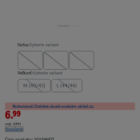
Farba:
Vyberte variant
Veľkosť:
Vyberte variant
M (40/42)
L (44/46)
Nedostupné! Podobné skvelé produkty nájdeš tu.
6.99
vrát. DPH
Doručenie
Číslo produktu:
100394877