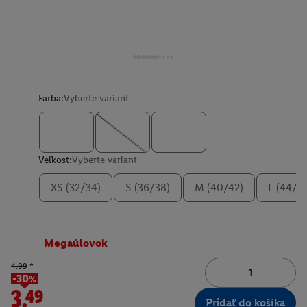
Farba:
Vyberte variant
Veľkosť:
Vyberte variant
XS (32/34)
S (36/38)
M (40/42)
L (44/4
Megaúlovok
4.99
*
-30%
3.49
Pridať do košíka