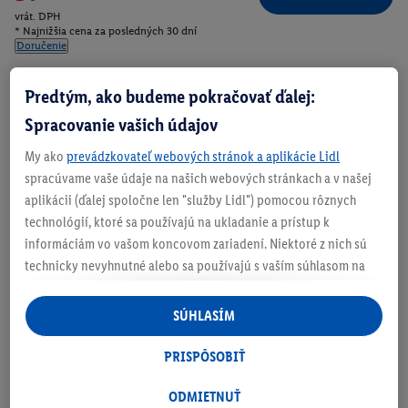
vrát. DPH
* Najnižšia cena za posledných 30 dní
Doručenie
Číslo produktu:
100405486
Predtým, ako budeme pokračovať ďalej:
Spracovanie vašich údajov
Zistite svoju veľkosť
My ako
prevádzkovateľ webových stránok a aplikácie Lidl
spracúvame vaše údaje na našich webových stránkach a v našej
aplikácii (ďalej spoločne len "služby Lidl") pomocou rôznych
technológií, ktoré sa používajú na ukladanie a prístup k
informáciám vo vašom koncovom zariadení. Niektoré z nich sú
O produkte
technicky nevyhnutné alebo sa používajú s vaším súhlasom na
pohodlné nastavenie, na zostavovanie štatistík alebo na
personalizovanú reklamu v rámci služieb Lidl aj mimo nich. Ak
SÚHLASÍM
ste účastníkom programu Lidl Plus, na tieto účely sa spracúvajú
aj údaje z vášho nákupného správania v obchode.
PRISPÔSOBIŤ
Ak tu udelíte svoj súhlas na účely personalizovanej reklamy a
následne si vytvoríte účet Lidl Plus alebo sa prihlásite do svojho
ODMIETNUŤ