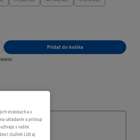
Pridať do košíka
385805
ch stránkach a v
 na ukladanie a prístup
užívajú s vaším
mci služieb Lidl aj