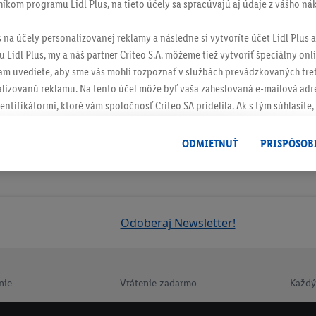
níkom programu Lidl Plus, na tieto účely sa spracúvajú aj údaje z vášho n
s na účely personalizovanej reklamy a následne si vytvoríte účet Lidl Plus a
 Lidl Plus, my a náš partner Criteo S.A. môžeme tiež vytvoriť špeciálny onli
tam uvediete, aby sme vás mohli rozpoznať v službách prevádzkovaných tre
izovanú reklamu. Na tento účel môže byť vaša zaheslovaná e-mailová adre
entifikátormi, ktoré vám spoločnosť Criteo SA pridelila. Ak s tým súhlasíte, 
klamy na produkty, o ktoré ste prejavili záujem (napr. vložením produktu do
le nie jeho zakúpením), sa môžu zobrazovať aj na rôznych zariadeniach a 
ODMIETNUŤ
PRISPÔSOB
 možno priradiť niekoľko koncových zariadení alebo používanie viacerých 
hovanej e-mailovej adresy a prípadne ďalších identifikátorov/identifikáto
ispozícii.
žete povoliť jednotlivé účely a nájsť ďalšie informácie o podmienkach sp
Odoberaj Newsletter!
Odmietnuť
" môžete povoliť iba používanie potrebných technológií. Kliknut
acúvaním na všetky vyššie uvedené účely. Ďalšie informácie vrátane inform
ašom práve kedykoľvek odvolať súhlas s účinnosťou do budúcnosti nájdet
nie
Vrátenie zadarmo
Každý
ov
.
Imprint nájdete tu.