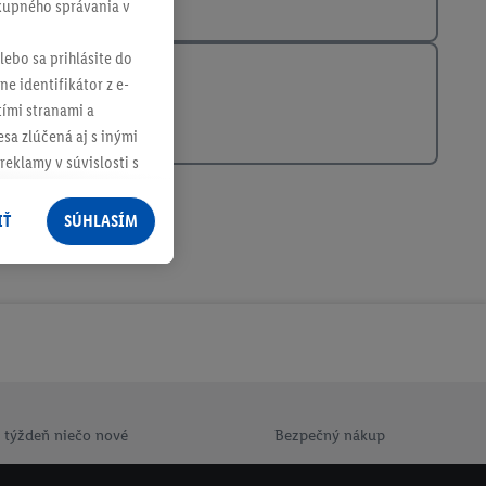
ákupného správania v
lebo sa prihlásite do
ne identifikátor z e-
tími stranami a
sa zlúčená aj s inými
reklamy v súvislosti s
 nákupného košíka v
v rôznych službách
IŤ
SÚHLASÍM
služieb spoločnosti
rov, ktoré má
racúvania osobných
ím na "
Súhlasím
"
ácií o dobe
e v našich
zásadách
 týždeň niečo nové
Bezpečný nákup