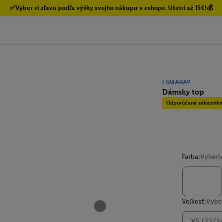
✅Vyber si zľavu podľa výšky svojho nákupu v eshope. Ušetri až 15€!💰
ESMARA®
Dámsky top
Odporúčané zákazník
Farba:
Vybert
Veľkosť:
Vyber
XS (32/3