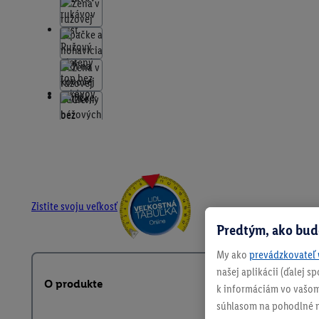
Zistite svoju veľkosť
Predtým, ako bud
My ako
prevádzkovateľ 
našej aplikácii (ďalej 
O produkte
k informáciám vo vašom
súhlasom na pohodlné na