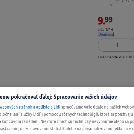
9.99
vrát. DPH
Doručenie
Číslo produktu:
100
eme pokračovať ďalej: Spracovanie vašich údajov
webových stránok a aplikácie Lidl
spracúvame vaše údaje na našich webový
spoločne len "služby Lidl") pomocou rôznych technológií, ktoré sa používajú
 koncovom zariadení. Niektoré z nich sú technicky nevyhnutné alebo sa po
stavenie, na zostavovanie štatistík alebo na personalizovanú reklamu v rá