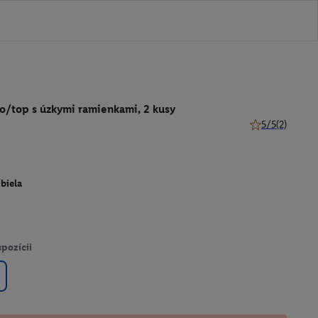
o/top s úzkymi ramienkami, 2 kusy
5/5
(2)
5 z 5 hviezdičie
biela
spozícii