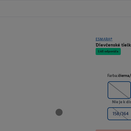
ESMARA®
Dievčenské tielk
Lidl odporúča
Farba:
čierna/
Nie je k di
158/164