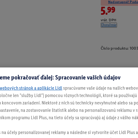
Nedostupné! Podob
5.99
vrát. DPH
Doručenie
Číslo produktu:
100
eme pokračovať ďalej: Spracovanie vašich údajov
webových stránok a aplikácie Lidl
spracúvame vaše údaje na našich webový
spoločne len "služby Lidl") pomocou rôznych technológií, ktoré sa používajú
 koncovom zariadení. Niektoré z nich sú technicky nevyhnutné alebo sa po
stavenie, na zostavovanie štatistík alebo na personalizovanú reklamu v rá
níkom programu Lidl Plus, na tieto účely sa spracúvajú aj údaje z vášho n
s na účely personalizovanej reklamy a následne si vytvoríte účet Lidl Plus a