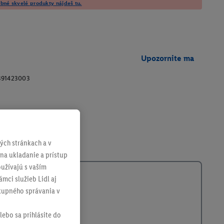
né skvelé produkty nájdeš tu.
Upozornite ma
391423003
ch stránkach a v
 na ukladanie a prístup
užívajú s vaším
mci služieb Lidl aj
ákupného správania v
lebo sa prihlásite do