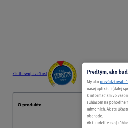
Predtým, ako bud
Zistite svoju veľkosť
My ako
prevádzkovateľ 
našej aplikácii (ďalej 
k informáciám vo vašom
súhlasom na pohodlné na
O produkte
mimo nich. Ak ste účast
obchode.
Ak tu udelíte svoj súhla