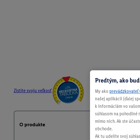
Predtým, ako bud
Zistite svoju veľkosť
My ako
prevádzkovateľ 
našej aplikácii (ďalej 
k informáciám vo vašom
súhlasom na pohodlné na
mimo nich. Ak ste účast
O produkte
obchode.
Ak tu udelíte svoj súhla