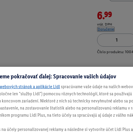
6.99
vrát. DPH
Doručenie
Číslo produktu:
100
eme pokračovať ďalej: Spracovanie vašich údajov
webových stránok a aplikácie Lidl
spracúvame vaše údaje na našich webový
spoločne len "služby Lidl") pomocou rôznych technológií, ktoré sa používajú
 koncovom zariadení. Niektoré z nich sú technicky nevyhnutné alebo sa po
stavenie, na zostavovanie štatistík alebo na personalizovanú reklamu v rá
níkom programu Lidl Plus, na tieto účely sa spracúvajú aj údaje z vášho n
s na účely personalizovanej reklamy a následne si vytvoríte účet Lidl Plus a