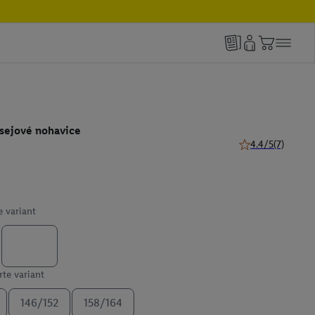
sejové nohavice
4.4/5
(7)
4.4 z 5 hviezdičie
e variant
te variant
146/152
158/164