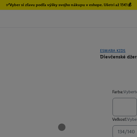
✅Vyber si zľavu podľa výšky svojho nákupu v eshope. Ušetri až 15€!💰
ESMARA KIDS
Dievčenské džer
Farba:
Vybert
Veľkosť:
Vyber
134/140