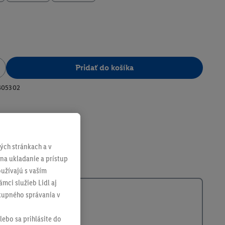
Pridať do košíka
405302
ch stránkach a v
 na ukladanie a prístup
užívajú s vaším
mci služieb Lidl aj
ákupného správania v
lebo sa prihlásite do