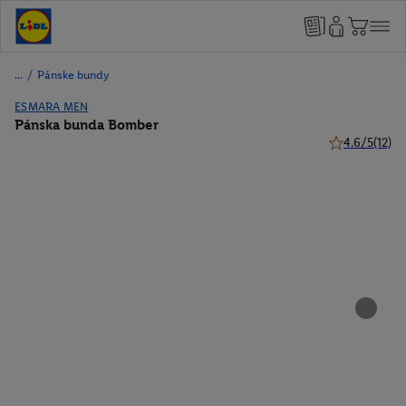
/
Pánske bundy
ESMARA MEN
Pánska bunda Bomber
4.6/5
(12)
4.6 z 5 hviezd