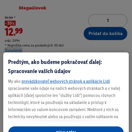
Megaúlovok
19.99
*
-35%
12.99
Pridať do košíka
vrát. DPH
* Najnižšia cena za posledných 30 dní
Doručenie
Číslo produktu:
100391818
Predtým, ako budeme pokračovať ďalej:
Spracovanie vašich údajov
My ako
prevádzkovateľ webových stránok a aplikácie Lidl
Zistite svoju veľkosť
spracúvame vaše údaje na našich webových stránkach a v našej
aplikácii (ďalej spoločne len "služby Lidl") pomocou rôznych
technológií, ktoré sa používajú na ukladanie a prístup k
informáciám vo vašom koncovom zariadení. Niektoré z nich sú
technicky nevyhnutné alebo sa používajú s vaším súhlasom na
O produkte
pohodlné nastavenie, na zostavovanie štatistík alebo na
personalizovanú reklamu v rámci služieb Lidl aj mimo nich. Ak