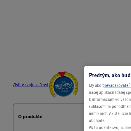
Predtým, ako bud
Zistite svoju veľkosť
My ako
prevádzkovateľ 
našej aplikácii (ďalej 
k informáciám vo vašom
súhlasom na pohodlné na
mimo nich. Ak ste účast
O produkte
obchode.
Ak tu udelíte svoj súhla