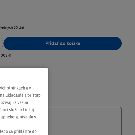
sledných 30 dní
Pridať do košíka
400341
ch stránkach a v
 na ukladanie a prístup
užívajú s vaším
mci služieb Lidl aj
ákupného správania v
lebo sa prihlásite do