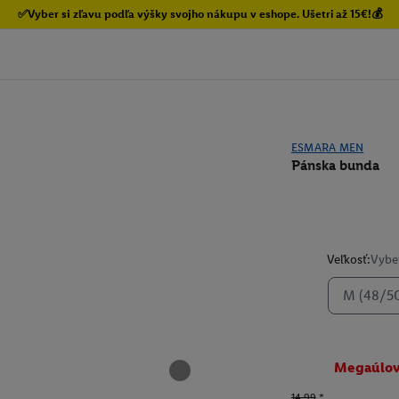
✅Vyber si zľavu podľa výšky svojho nákupu v eshope. Ušetri až 15€!💰
ESMARA MEN
Pánska bunda
Veľkosť:
Vyber
M (48/5
Megaúlo
14.99
*