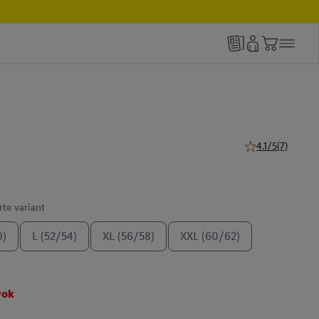
4.1/5
(7)
4.1 z 5 hviezdičie
te variant
0)
L (52/54)
XL (56/58)
XXL (60/62)
vok