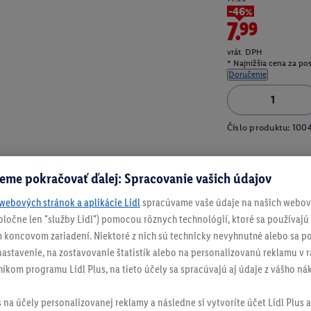
-46%
7.99
vrát. DPH
* Najnižšia cena za po
Doručenie
Číslo produktu:
100
eme pokračovať ďalej: Spracovanie vašich údajov
webových stránok a aplikácie Lidl
spracúvame vaše údaje na našich webový
spoločne len "služby Lidl") pomocou rôznych technológií, ktoré sa používajú
 koncovom zariadení. Niektoré z nich sú technicky nevyhnutné alebo sa po
stavenie, na zostavovanie štatistík alebo na personalizovanú reklamu v rá
níkom programu Lidl Plus, na tieto účely sa spracúvajú aj údaje z vášho n
s na účely personalizovanej reklamy a následne si vytvoríte účet Lidl Plus a