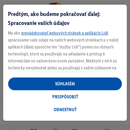
Predtým, ako budeme pokračovať ďalej:
Zistite svoju veľkosť
Spracovanie vašich údajov
My ako
prevádzkovateľ webových stránok a aplikácie Lidl
spracúvame vaše údaje na našich webových stránkach a v našej
aplikácii (ďalej spoločne len "služby Lidl") pomocou rôznych
O produkte
technológií, ktoré sa používajú na ukladanie a prístup k
informáciám vo vašom koncovom zariadení. Niektoré z nich sú
technicky nevyhnutné alebo sa používajú s vaším súhlasom na
pohodlné nastavenie, na zostavovanie štatistík alebo na
personalizovanú reklamu v rámci služieb Lidl aj mimo nich. Ak
SÚHLASÍM
ste účastníkom programu Lidl Plus, na tieto účely sa spracúvajú
aj údaje z vášho nákupného správania v obchode.
PRISPÔSOBIŤ
Ak tu udelíte svoj súhlas na účely personalizovanej reklamy a
následne si vytvoríte účet Lidl Plus alebo sa prihlásite do svojho
ODMIETNUŤ
Odoberaj Newsletter!
existujúceho účtu Lidl Plus, my a náš partner Criteo S.A. môžeme
tiež vytvoriť špeciálny online identifikátor z e-mailovej adresy,