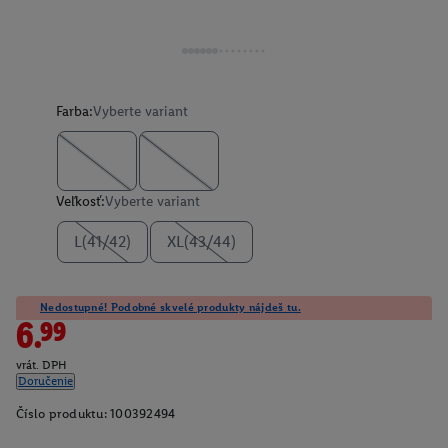
Farba:
Vyberte variant
Veľkosť:
Vyberte variant
L(41/42)
XL(43/44)
Nedostupné! Podobné skvelé produkty nájdeš tu.
6.99
vrát. DPH
Doručenie
Číslo produktu:
100392494