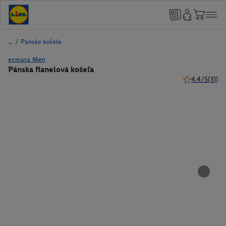
/
Pánske košele
esmara Men
Pánska flanelová košeľa
4.4/5
(31)
4.4 z 5 hviezd