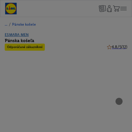
/
Pánske košele
ESMARA MEN
Pánska košeľa
4.8/5
(12)
Odporúčané zákazníkmi
4.8 z 5 hviezd