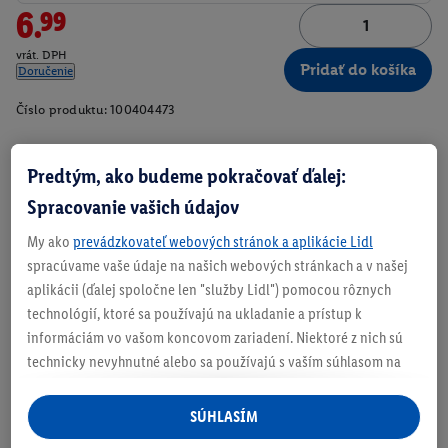
6.99
vrát. DPH
Pridať do košíka
Doručenie
Číslo produktu:
100404473
Predtým, ako budeme pokračovať ďalej:
Zistite svoju veľkosť
Spracovanie vašich údajov
My ako
prevádzkovateľ webových stránok a aplikácie Lidl
spracúvame vaše údaje na našich webových stránkach a v našej
aplikácii (ďalej spoločne len "služby Lidl") pomocou rôznych
O produkte
technológií, ktoré sa používajú na ukladanie a prístup k
informáciám vo vašom koncovom zariadení. Niektoré z nich sú
technicky nevyhnutné alebo sa používajú s vaším súhlasom na
Reverzný golier, zapínanie na gombíky po celej dĺžke a
pohodlné nastavenie, na zostavovanie štatistík alebo na
náprsné vrecko
personalizovanú reklamu v rámci služieb Lidl aj mimo nich. Ak
SÚHLASÍM
Ležérny strih s malými bočnými rozparkami
ste účastníkom programu Lidl Plus, na tieto účely sa spracúvajú