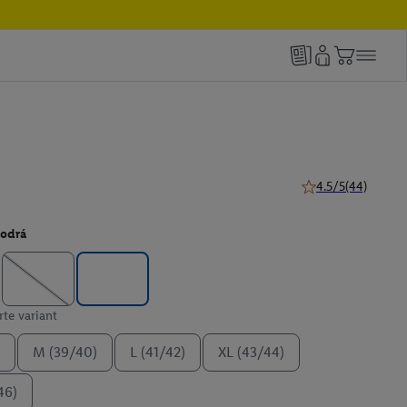
4.5/5
(44)
4.5 z 5 hviezdičiek
odrá
te variant
M (39/40)
L (41/42)
XL (43/44)
46)