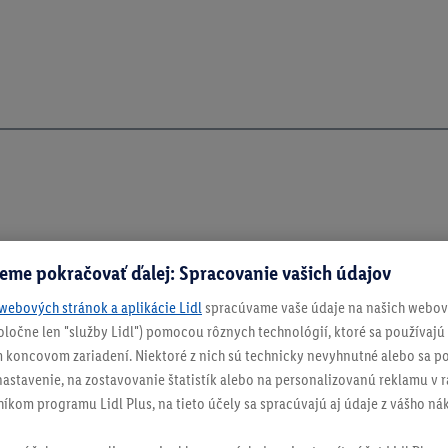
eme pokračovať ďalej: Spracovanie vašich údajov
webových stránok a aplikácie Lidl
spracúvame vaše údaje na našich webový
spoločne len "služby Lidl") pomocou rôznych technológií, ktoré sa používajú
 koncovom zariadení. Niektoré z nich sú technicky nevyhnutné alebo sa po
stavenie, na zostavovanie štatistík alebo na personalizovanú reklamu v rá
níkom programu Lidl Plus, na tieto účely sa spracúvajú aj údaje z vášho n