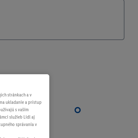
ch stránkach a v
 na ukladanie a prístup
užívajú s vaším
mci služieb Lidl aj
ákupného správania v