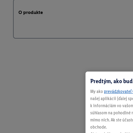
O produkte
Predtým, ako bud
My ako
prevádzkovateľ 
našej aplikácii (ďalej 
k informáciám vo vašom
súhlasom na pohodlné na
mimo nich. Ak ste účast
obchode.