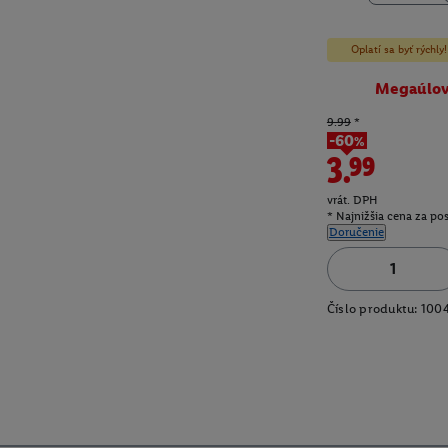
Oplatí sa byť rýchl
Megaúlo
9.99
*
-60%
3.99
vrát. DPH
* Najnižšia cena za po
Doručenie
Číslo produktu:
100