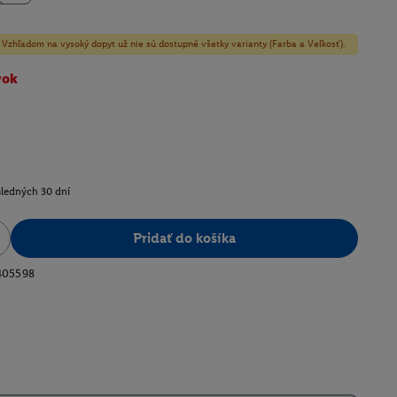
y! Vzhľadom na vysoký dopyt už nie sú dostupné všetky varianty (Farba a Veľkosť).
vok
sledných 30 dní
Pridať do košíka
405598