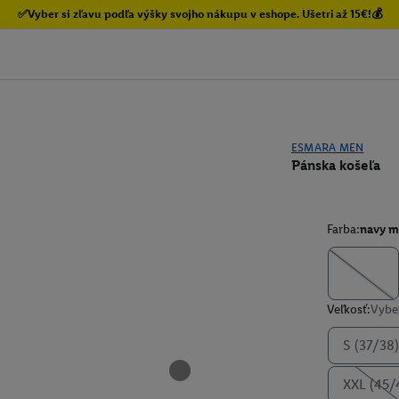
✅Vyber si zľavu podľa výšky svojho nákupu v eshope. Ušetri až 15€!💰
ESMARA MEN
Pánska košeľa
Farba:
navy m
Veľkosť:
Vyber
S (37/38)
XXL (45/