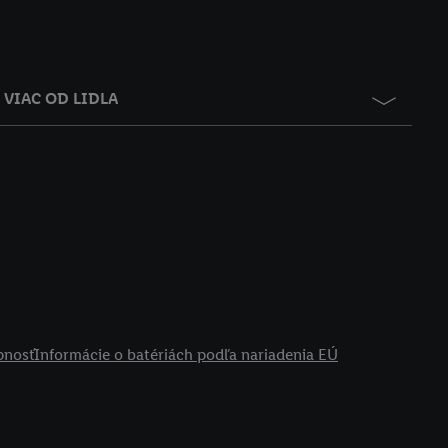
VIAC OD LIDLA
pnosť
Informácie o batériách podľa nariadenia EÚ