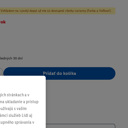
y! Vzhľadom na vysoký dopyt už nie sú dostupné všetky varianty (Farba a Veľkosť).
vok
sledných 30 dní
Pridať do košíka
404460
ch stránkach a v
 na ukladanie a prístup
užívajú s vaším
mci služieb Lidl aj
ákupného správania v