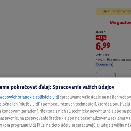
Oplatí sa byť rýchl
Megaúlo
11.99
*
-41%
6.99
vrát. DPH
* Najnižšia cena za po
Doručenie
eme pokračovať ďalej: Spracovanie vašich údajov
Číslo produktu:
100
webových stránok a aplikácie Lidl
spracúvame vaše údaje na našich webový
spoločne len "služby Lidl") pomocou rôznych technológií, ktoré sa používajú
 koncovom zariadení. Niektoré z nich sú technicky nevyhnutné alebo sa po
stavenie, na zostavovanie štatistík alebo na personalizovanú reklamu v rá
níkom programu Lidl Plus, na tieto účely sa spracúvajú aj údaje z vášho n