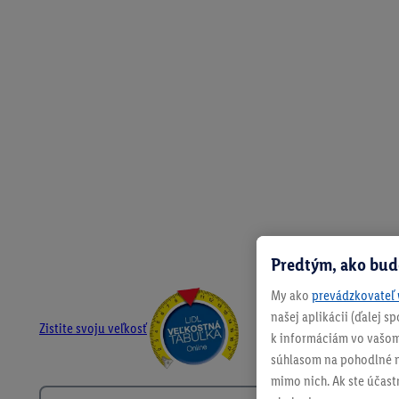
Predtým, ako bud
My ako
prevádzkovateľ 
našej aplikácii (ďalej 
Zistite svoju veľkosť
k informáciám vo vašom
súhlasom na pohodlné na
mimo nich. Ak ste účast