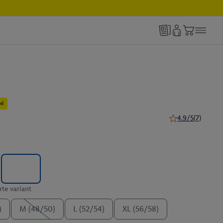
mi
4.9/5
(7)
4.9 z 5 hviezdičie
te variant
)
M (48/50)
L (52/54)
XL (56/58)