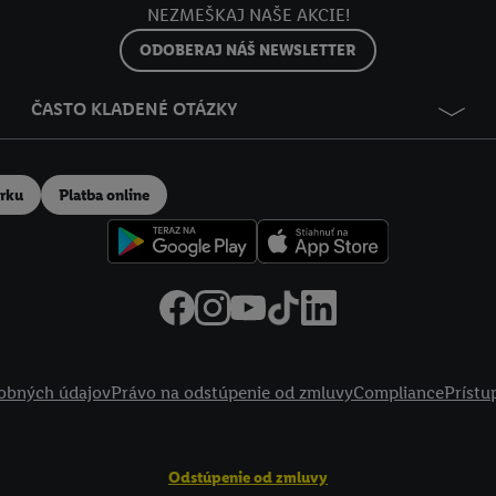
NEZMEŠKAJ NAŠE AKCIE!
ODOBERAJ NÁŠ NEWSLETTER
ČASTO KLADENÉ OTÁZKY
erku
Platba online
obných údajov
Právo na odstúpenie od zmluvy
Compliance
Prístu
Odstúpenie od zmluvy