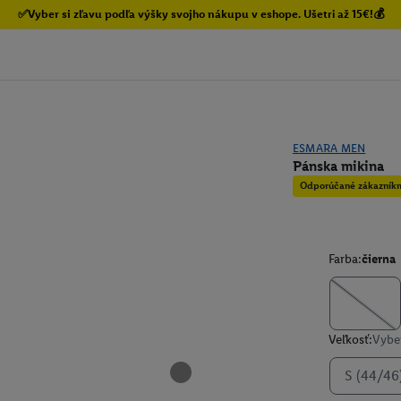
✅Vyber si zľavu podľa výšky svojho nákupu v eshope. Ušetri až 15€!💰
ESMARA MEN
Pánska mikina
Odporúčané zákazník
Farba:
čierna
Veľkosť:
Vyber
S (44/46