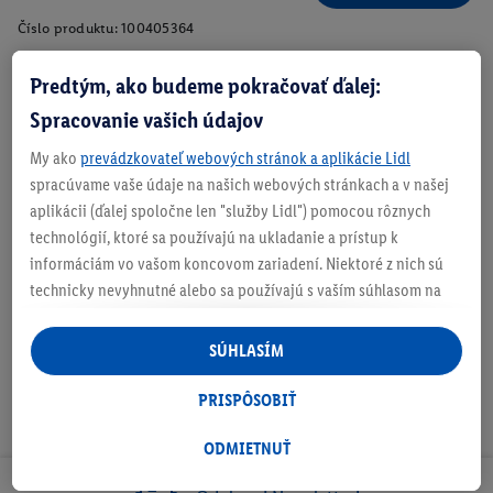
Číslo produktu:
100405364
Predtým, ako budeme pokračovať ďalej:
Spracovanie vašich údajov
Zistite svoju veľkosť
My ako
prevádzkovateľ webových stránok a aplikácie Lidl
spracúvame vaše údaje na našich webových stránkach a v našej
aplikácii (ďalej spoločne len "služby Lidl") pomocou rôznych
technológií, ktoré sa používajú na ukladanie a prístup k
O produkte
informáciám vo vašom koncovom zariadení. Niektoré z nich sú
technicky nevyhnutné alebo sa používajú s vaším súhlasom na
pohodlné nastavenie, na zostavovanie štatistík alebo na
personalizovanú reklamu v rámci služieb Lidl aj mimo nich. Ak
SÚHLASÍM
ste účastníkom programu Lidl Plus, na tieto účely sa spracúvajú
aj údaje z vášho nákupného správania v obchode.
PRISPÔSOBIŤ
Ak tu udelíte svoj súhlas na účely personalizovanej reklamy a
následne si vytvoríte účet Lidl Plus alebo sa prihlásite do svojho
ODMIETNUŤ
existujúceho účtu Lidl Plus, my a náš partner Criteo S.A. môžeme