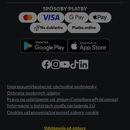
Kliknutím na možnosť "
Odmietnuť
" môžete povoliť iba
SPÔSOBY PLATBY
používanie potrebných technológií. Kliknutím na "
Súhlasím
"
vyjadríte súhlas so spracúvaním na všetky vyššie uvedené účely.
Ďalšie informácie vrátane informácií o dobe uchovávania
Na dobierku
Platba online
údajov a Vašom práve kedykoľvek odvolať súhlas s účinnosťou
do budúcnosti nájdete v našich
zásadách ochrany osobných
údajov
.
Imprint nájdete tu.
Právne informácie
Impressum
Všeobecné obchodné podmienky
Ochrana osobných údajov
Právo na odstúpenie od zmluvy
Compliance
Prístupnosť
Informácie o batériách podľa nariadenia EÚ
Cookies ustanovenia
Spravovať súbory cookie
Odstúpenie od zmluvy