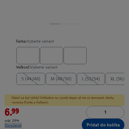
Farba:
Vyberte variant
Veľkosť:
Vyberte variant
S (44/46)
M (48/50)
L (52/54)
XL (56/5
Oplatí sa byť rýchly! Vzhľadom na vysoký dopyt už nie sú dostupné všetky
varianty (Farba a Veľkosť).
6.99
vrát. DPH
Pridať do košíka
Doručenie