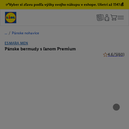
✅Vyber si zľavu podľa výšky svojho nákupu v eshope. Ušetri až 15€!💰
/
Pánske nohavice
ESMARA MEN
Pánske bermudy s ľanom Premium
4.6/5
(60)
4.6 z 5 hviezdi