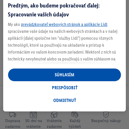
Predtým, ako budeme pokračovať ďalej:
Spracovanie vašich údajov
My ako
prevádzkovateľ webových stránok a aplikácie Lidl
O produkte
spracúvame vaše údaje na našich webových stránkach a v našej
aplikácii (ďalej spoločne len "služby Lidl") pomocou rôznych
technológií, ktoré sa používajú na ukladanie a prístup k
informáciám vo vašom koncovom zariadení. Niektoré z nich sú
technicky nevyhnutné alebo sa používajú s vaším súhlasom na
pohodlné nastavenie, na zostavovanie štatistík alebo na
personalizovanú reklamu v rámci služieb Lidl aj mimo nich. Ak
SÚHLASÍM
ste účastníkom programu Lidl Plus, na tieto účely sa spracúvajú
aj údaje z vášho nákupného správania v obchode.
PRISPÔSOBIŤ
Ak tu udelíte svoj súhlas na účely personalizovanej reklamy a
Odoberaj Newsletter!
následne si vytvoríte účet Lidl Plus alebo sa prihlásite do svojho
ODMIETNUŤ
existujúceho účtu Lidl Plus, my a náš partner Criteo S.A. môžeme
tiež vytvoriť špeciálny online identifikátor z e-mailovej adresy,
ktorú tam uvediete, aby sme vás mohli rozpoznať v službách
Doprava
30 dní na
Vrátenie
Každý
Bezpečný nákup
zadarmo
vrátenie
zadarmo
týždeň
prevádzkovaných tretími stranami a zobrazovať vám