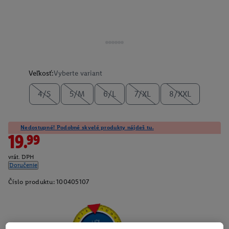
Veľkosť:
Vyberte variant
4/S
5/M
6/L
7/XL
8/XXL
Nedostupné! Podobné skvelé produkty nájdeš tu.
19.99
vrát. DPH
Doručenie
Číslo produktu:
100405107
Zistite svoju veľkosť