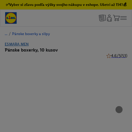
✅Vyber si zľavu podľa výšky svojho nákupu v eshope. Ušetri až 15€!💰
/
Pánske boxerky a slipy
ESMARA MEN
Pánske boxerky, 10 kusov
4.6/5
(53)
4.6 z 5 hviezd