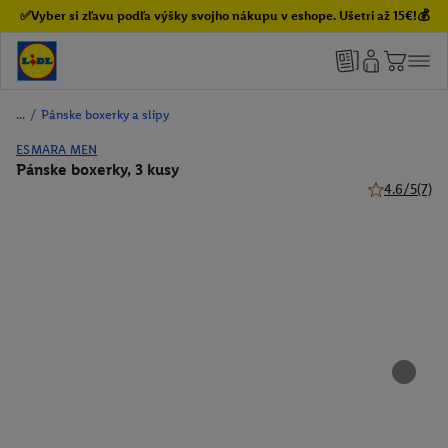
✅Vyber si zľavu podľa výšky svojho nákupu v eshope. Ušetri až 15€!💰
/
Pánske boxerky a slipy
ESMARA MEN
Pánske boxerky, 3 kusy
4.6/5
(7)
4.6 z 5 hviez