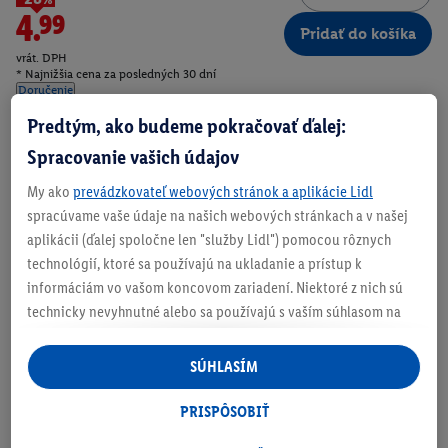
4.99
Pridať do košíka
vrát. DPH
* Najnižšia cena za posledných 30 dní
Doručenie
Predtým, ako budeme pokračovať ďalej:
Číslo produktu:
100400480
Spracovanie vašich údajov
My ako
prevádzkovateľ webových stránok a aplikácie Lidl
Zistite svoju veľkosť
spracúvame vaše údaje na našich webových stránkach a v našej
aplikácii (ďalej spoločne len "služby Lidl") pomocou rôznych
technológií, ktoré sa používajú na ukladanie a prístup k
informáciám vo vašom koncovom zariadení. Niektoré z nich sú
technicky nevyhnutné alebo sa používajú s vaším súhlasom na
O produkte
pohodlné nastavenie, na zostavovanie štatistík alebo na
personalizovanú reklamu v rámci služieb Lidl aj mimo nich. Ak
SÚHLASÍM
ste účastníkom programu Lidl Plus, na tieto účely sa spracúvajú
aj údaje z vášho nákupného správania v obchode.
PRISPÔSOBIŤ
Ak tu udelíte svoj súhlas na účely personalizovanej reklamy a