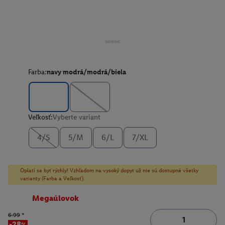
Farba:
navy modrá/modrá/biela
Veľkosť:
Vyberte variant
4/S
5/M
6/L
7/XL
Oplatí sa byť rýchly! Vzhľadom na vysoký dopyt už nie sú dostupné všetky
varianty (Farba a Veľkosť).
Megaúlovok
6.99
*
-28%