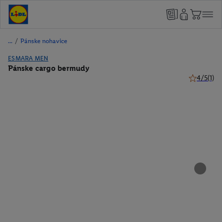
/
Pánske nohavice
ESMARA MEN
Pánske cargo bermudy
4/5
(1)
4 z 5 hviez