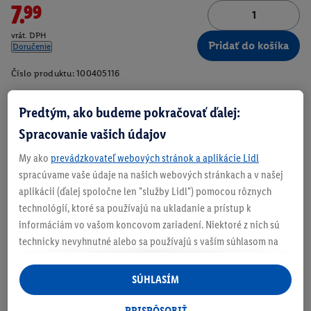
7.99
vrát. DPH
Pridať do košíka
Doručenie
Číslo produktu:
100405116
Predtým, ako budeme pokračovať ďalej:
Spracovanie vašich údajov
Zistite svoju veľkosť
My ako
prevádzkovateľ webových stránok a aplikácie Lidl
spracúvame vaše údaje na našich webových stránkach a v našej
aplikácii (ďalej spoločne len "služby Lidl") pomocou rôznych
technológií, ktoré sa používajú na ukladanie a prístup k
O produkte
informáciám vo vašom koncovom zariadení. Niektoré z nich sú
technicky nevyhnutné alebo sa používajú s vaším súhlasom na
pohodlné nastavenie, na zostavovanie štatistík alebo na
Veľké vrecká so suchým zipsom
personalizovanú reklamu v rámci služieb Lidl aj mimo nich. Ak
SÚHLASÍM
Pohodlné vďaka bavlne
ste účastníkom programu Lidl Plus, na tieto účely sa spracúvajú
aj údaje z vášho nákupného správania v obchode.
PRISPÔSOBIŤ