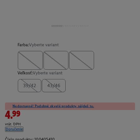
Farba:
Vyberte variant
Veľkosť:
Vyberte variant
39/42
43/46
Nedostupné! Podobné skvelé produkty nájdeš tu.
4.99
vrát. DPH
Doručenie
Číslo produktu:
100405410