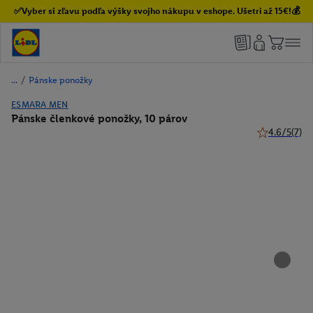
✅Vyber si zľavu podľa výšky svojho nákupu v eshope. Ušetri až 15€!💰
/
Pánske ponožky
ESMARA MEN
Pánske členkové ponožky, 10 párov
4.6/5
(7)
4.6 z 5 hviez