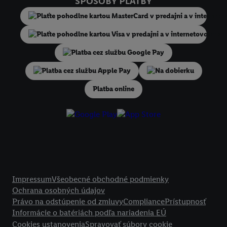
SPÔSOBY PLATBY
niekoľko koncových zariadení alebo používanie viacerých služieb spo
Lidl, pomocou vašej hashovanej e-mailovej adresy a prípadne ďalších
identifikátorov/identifikátorov, ktoré má spoločnosť Criteo SA k dispo
V časti "
Prispôsobiť
" môžete povoliť jednotlivé účely a nájsť ďalšie in
podmienkach spracúvania osobných údajov.
Kliknutím na možnosť "
Odmietnuť
" môžete povoliť iba používanie po
Na dobierku
technológií. Kliknutím na "
Súhlasím
" vyjadríte súhlas so spracúvaním
Platba online
vyššie uvedené účely. Ďalšie informácie vrátane informácií o dobe u
údajov a Vašom práve kedykoľvek odvolať súhlas s účinnosťou do bu
nájdete v našich
zásadách ochrany osobných údajov
.
Imprint nájdete 
Právne informácie
Impressum
Všeobecné obchodné podmienky
Ochrana osobných údajov
Právo na odstúpenie od zmluvy
Compliance
Prístupnosť
Informácie o batériách podľa nariadenia EÚ
Cookies ustanovenia
Spravovať súbory cookie