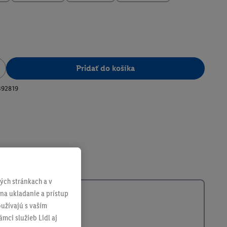
Pridať do košíka
392819
ch stránkach a v
 na ukladanie a prístup
užívajú s vaším
mci služieb Lidl aj