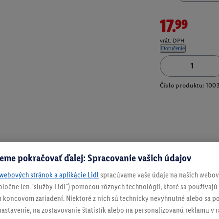
17.99
vrát. DPH
Doručenie
Číslo produktu:
100
eme pokračovať ďalej: Spracovanie vašich údajov
webových stránok a aplikácie Lidl
spracúvame vaše údaje na našich webový
spoločne len "služby Lidl") pomocou rôznych technológií, ktoré sa používajú
 koncovom zariadení. Niektoré z nich sú technicky nevyhnutné alebo sa po
stavenie, na zostavovanie štatistík alebo na personalizovanú reklamu v rá