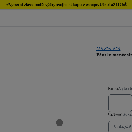
✅Vyber si zľavu podľa výšky svojho nákupu v eshope. Ušetri až 15€!💰
ESMARA MEN
Pánske menčestr
Farba:
Vybert
Veľkosť:
Vyber
S (44/46