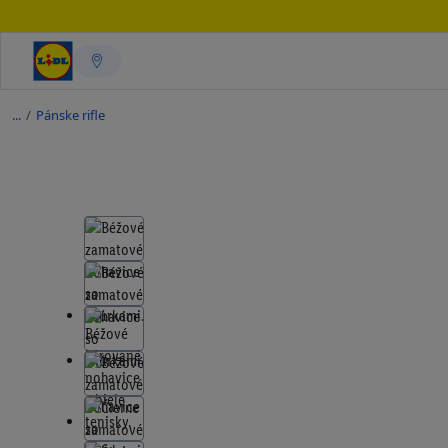
/
Pánske rifle