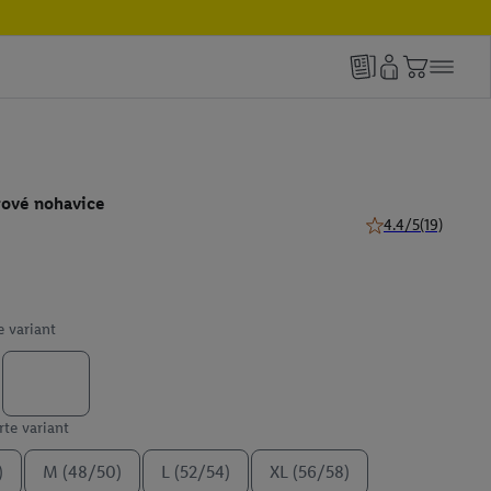
ové nohavice
4.4/5
(19)
4.4 z 5 hviezdičiek
e variant
te variant
)
M (48/50)
L (52/54)
XL (56/58)