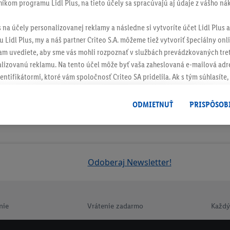
níkom programu Lidl Plus, na tieto účely sa spracúvajú aj údaje z vášho n
s na účely personalizovanej reklamy a následne si vytvoríte účet Lidl Plus a
 Lidl Plus, my a náš partner Criteo S.A. môžeme tiež vytvoriť špeciálny onli
tam uvediete, aby sme vás mohli rozpoznať v službách prevádzkovaných tre
izovanú reklamu. Na tento účel môže byť vaša zaheslovaná e-mailová adre
entifikátormi, ktoré vám spoločnosť Criteo SA pridelila. Ak s tým súhlasíte, 
klamy na produkty, o ktoré ste prejavili záujem (napr. vložením produktu do
le nie jeho zakúpením), sa môžu zobrazovať aj na rôznych zariadeniach a 
ODMIETNUŤ
PRISPÔSOB
 možno priradiť niekoľko koncových zariadení alebo používanie viacerých 
hovanej e-mailovej adresy a prípadne ďalších identifikátorov/identifikáto
ispozícii.
žete povoliť jednotlivé účely a nájsť ďalšie informácie o podmienkach sp
Odoberaj Newsletter!
Odmietnuť
" môžete povoliť iba používanie potrebných technológií. Kliknut
acúvaním na všetky vyššie uvedené účely. Ďalšie informácie vrátane inform
ašom práve kedykoľvek odvolať súhlas s účinnosťou do budúcnosti nájdet
nie
Vrátenie zadarmo
Každý
ov
.
Imprint nájdete tu.