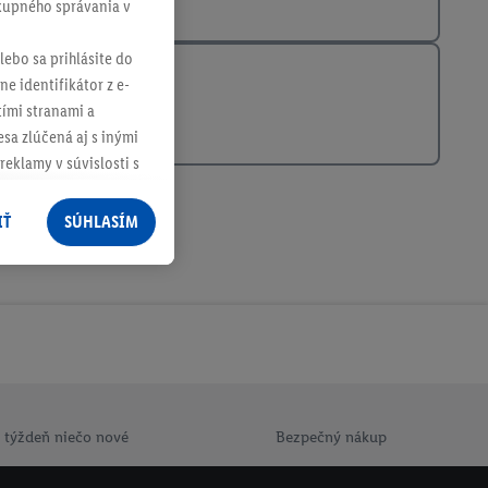
ákupného správania v
lebo sa prihlásite do
ne identifikátor z e-
tími stranami a
sa zlúčená aj s inými
reklamy v súvislosti s
 nákupného košíka v
v rôznych službách
IŤ
SÚHLASÍM
služieb spoločnosti
rov, ktoré má
racúvania osobných
ím na "
Súhlasím
"
ácií o dobe
e v našich
zásadách
 týždeň niečo nové
Bezpečný nákup