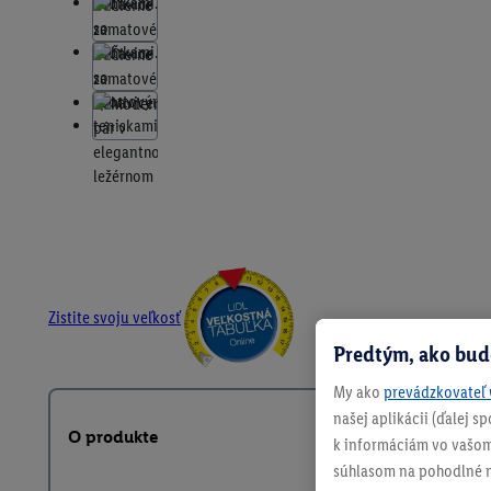
Zistite svoju veľkosť
Predtým, ako bud
My ako
prevádzkovateľ 
našej aplikácii (ďalej 
O produkte
k informáciám vo vašom
súhlasom na pohodlné na