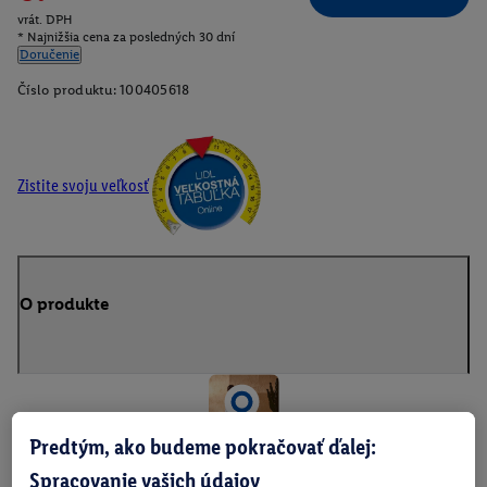
vrát. DPH
* Najnižšia cena za posledných 30 dní
Doručenie
Číslo produktu:
100405618
Zistite svoju veľkosť
O produkte
Predtým, ako budeme pokračovať ďalej:
Spracovanie vašich údajov