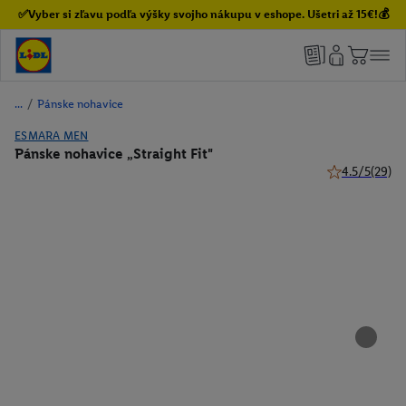
✅Vyber si zľavu podľa výšky svojho nákupu v eshope. Ušetri až 15€!💰
/
Pánske nohavice
ESMARA MEN
Pánske nohavice „Straight Fit"
4.5/5
(29)
4.5 z 5 hviezd