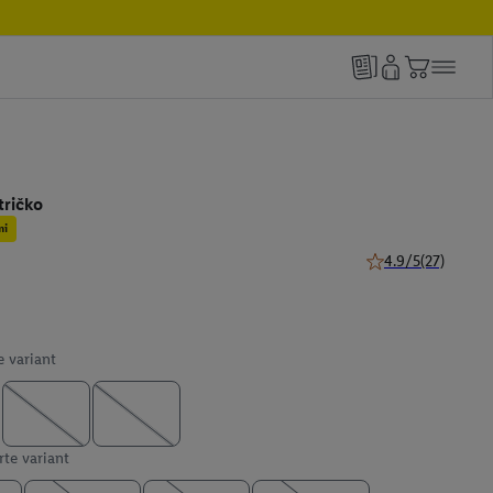
tričko
mi
4.9/5
(27)
4.9 z 5 hviezdičiek
e variant
te variant