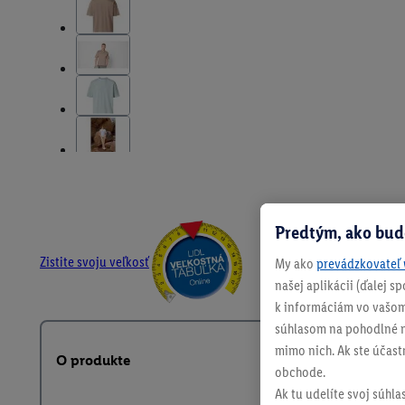
Predtým, ako bud
Zistite svoju veľkosť
My ako
prevádzkovateľ 
našej aplikácii (ďalej 
k informáciám vo vašom
súhlasom na pohodlné na
mimo nich. Ak ste účast
O produkte
obchode.
Ak tu udelíte svoj súhla