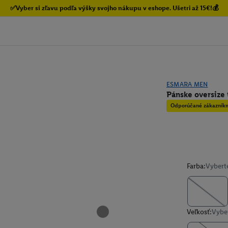
✅Vyber si zľavu podľa výšky svojho nákupu v eshope. Ušetri až 15€!💰
ESMARA MEN
Pánske oversize 
Odporúčané zákazník
Farba:
Vybert
Veľkosť:
Vyber