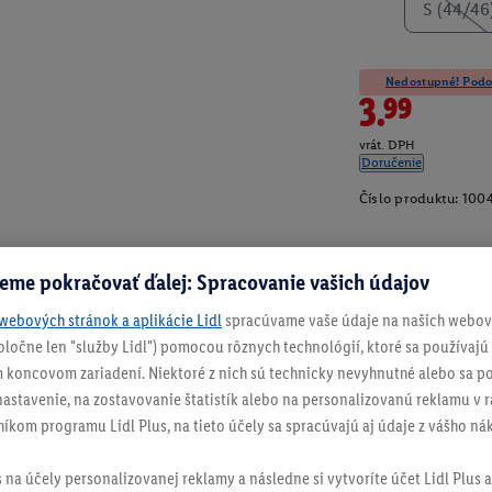
S (44/46
Nedostupné! Podob
3.99
vrát. DPH
Doručenie
Číslo produktu:
100
eme pokračovať ďalej: Spracovanie vašich údajov
webových stránok a aplikácie Lidl
spracúvame vaše údaje na našich webový
spoločne len "služby Lidl") pomocou rôznych technológií, ktoré sa používajú
 koncovom zariadení. Niektoré z nich sú technicky nevyhnutné alebo sa po
stavenie, na zostavovanie štatistík alebo na personalizovanú reklamu v rá
níkom programu Lidl Plus, na tieto účely sa spracúvajú aj údaje z vášho n
s na účely personalizovanej reklamy a následne si vytvoríte účet Lidl Plus a