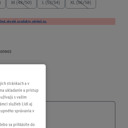
)
M (48/50)
L (52/54)
XL (56/58)
né skvelé produkty nájdeš tu.
405902
ch stránkach a v
 na ukladanie a prístup
užívajú s vaším
mci služieb Lidl aj
ákupného správania v
lebo sa prihlásite do