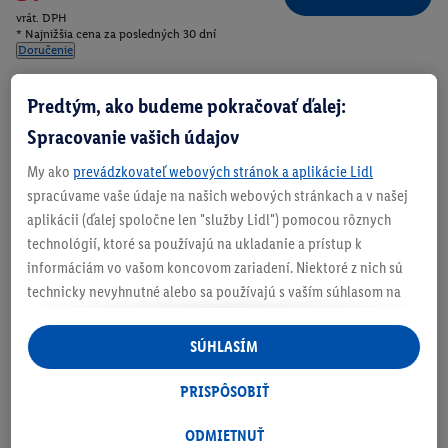
vrát. DPH
* Najnižšia cena za posledných 30 dní
Doručenie
Číslo produktu:
100405894
Predtým, ako budeme pokračovať ďalej:
Spracovanie vašich údajov
Zistite svoju veľkosť
My ako
prevádzkovateľ webových stránok a aplikácie Lidl
spracúvame vaše údaje na našich webových stránkach a v našej
aplikácii (ďalej spoločne len "služby Lidl") pomocou rôznych
technológií, ktoré sa používajú na ukladanie a prístup k
informáciám vo vašom koncovom zariadení. Niektoré z nich sú
O produkte
technicky nevyhnutné alebo sa používajú s vaším súhlasom na
pohodlné nastavenie, na zostavovanie štatistík alebo na
personalizovanú reklamu v rámci služieb Lidl aj mimo nich. Ak
SÚHLASÍM
ste účastníkom programu Lidl Plus, na tieto účely sa spracúvajú
aj údaje z vášho nákupného správania v obchode.
PRISPÔSOBIŤ
Ak tu udelíte svoj súhlas na účely personalizovanej reklamy a
následne si vytvoríte účet Lidl Plus alebo sa prihlásite do svojho
ODMIETNUŤ