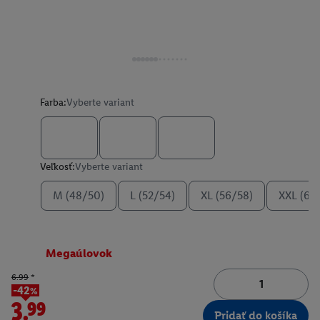
Farba:
Vyberte variant
Veľkosť:
Vyberte variant
M (48/50)
L (52/54)
XL (56/58)
XXL (60
Megaúlovok
6.99
*
-42%
3.99
Pridať do košíka