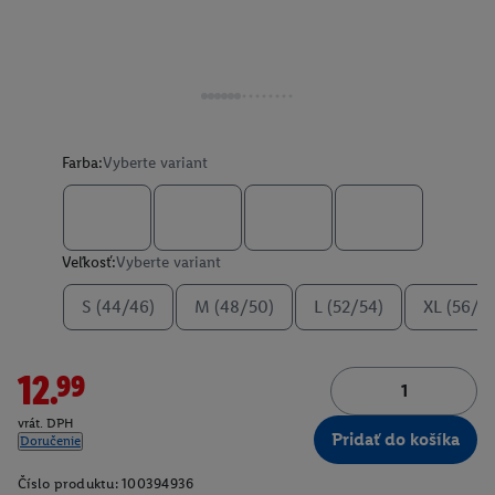
Farba:
Vyberte variant
Veľkosť:
Vyberte variant
S (44/46)
M (48/50)
L (52/54)
XL (56/5
12.99
vrát. DPH
Pridať do košíka
Doručenie
Číslo produktu:
100394936