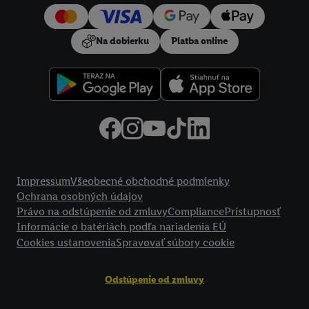
používanie potrebných technológií. Kliknutím na "
Súhlasím
"
vyjadríte súhlas so spracúvaním na všetky vyššie uvedené účely.
Na dobierku
Platba online
Ďalšie informácie vrátane informácií o dobe uchovávania
údajov a Vašom práve kedykoľvek odvolať súhlas s účinnosťou
do budúcnosti nájdete v našich
zásadách ochrany osobných
údajov
.
Imprint nájdete tu.
Právne informácie
Impressum
Všeobecné obchodné podmienky
Ochrana osobných údajov
Právo na odstúpenie od zmluvy
Compliance
Prístupnosť
Informácie o batériách podľa nariadenia EÚ
Cookies ustanovenia
Spravovať súbory cookie
Odstúpenie od zmluvy