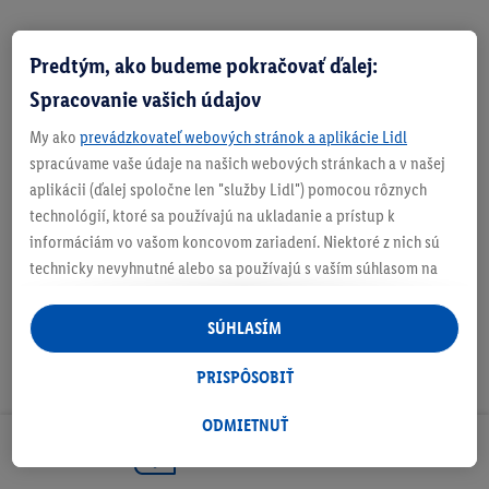
Predtým, ako budeme pokračovať ďalej:
Zistite svoju veľkosť
Spracovanie vašich údajov
My ako
prevádzkovateľ webových stránok a aplikácie Lidl
spracúvame vaše údaje na našich webových stránkach a v našej
aplikácii (ďalej spoločne len "služby Lidl") pomocou rôznych
O produkte
technológií, ktoré sa používajú na ukladanie a prístup k
informáciám vo vašom koncovom zariadení. Niektoré z nich sú
technicky nevyhnutné alebo sa používajú s vaším súhlasom na
pohodlné nastavenie, na zostavovanie štatistík alebo na
personalizovanú reklamu v rámci služieb Lidl aj mimo nich. Ak
SÚHLASÍM
ste účastníkom programu Lidl Plus, na tieto účely sa spracúvajú
aj údaje z vášho nákupného správania v obchode.
PRISPÔSOBIŤ
Ak tu udelíte svoj súhlas na účely personalizovanej reklamy a
následne si vytvoríte účet Lidl Plus alebo sa prihlásite do svojho
ODMIETNUŤ
existujúceho účtu Lidl Plus, my a náš partner Criteo S.A. môžeme
Odoberaj Newsletter!
tiež vytvoriť špeciálny online identifikátor z e-mailovej adresy,