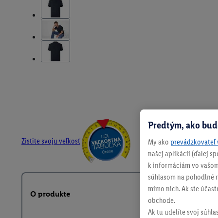
Predtým, ako bud
Zistite svoju veľkosť
My ako
prevádzkovateľ 
našej aplikácii (ďalej 
k informáciám vo vašom
súhlasom na pohodlné na
mimo nich. Ak ste účast
O produkte
obchode.
Ak tu udelíte svoj súhla