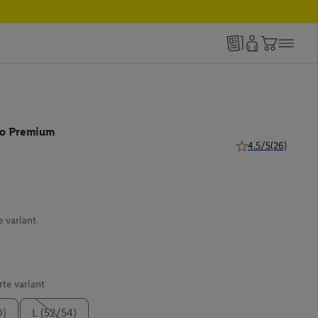
ko Premium
4.5/5
(26)
4.5 z 5 hviezdičiek
e variant
te variant
0)
L (52/54)