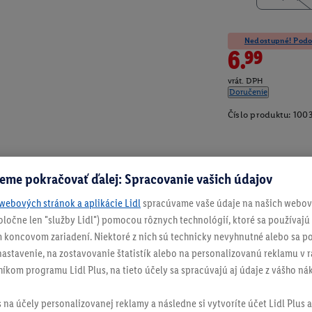
Nedostupné! Podob
6.99
vrát. DPH
Doručenie
Číslo produktu:
100
eme pokračovať ďalej: Spracovanie vašich údajov
webových stránok a aplikácie Lidl
spracúvame vaše údaje na našich webový
spoločne len "služby Lidl") pomocou rôznych technológií, ktoré sa používajú
 koncovom zariadení. Niektoré z nich sú technicky nevyhnutné alebo sa po
stavenie, na zostavovanie štatistík alebo na personalizovanú reklamu v rá
níkom programu Lidl Plus, na tieto účely sa spracúvajú aj údaje z vášho n
s na účely personalizovanej reklamy a následne si vytvoríte účet Lidl Plus a