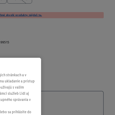
né skvelé produkty nájdeš tu.
399515
ch stránkach a v
 na ukladanie a prístup
užívajú s vaším
mci služieb Lidl aj
ákupného správania v
lebo sa prihlásite do