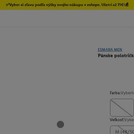
✅Vyber si zľavu podľa výšky svojho nákupu v eshope. Ušetri až 15€!💰
ESMARA MEN
Pánske polotrič
Farba:
Vybert
Veľkosť:
Vyber
M (48/5