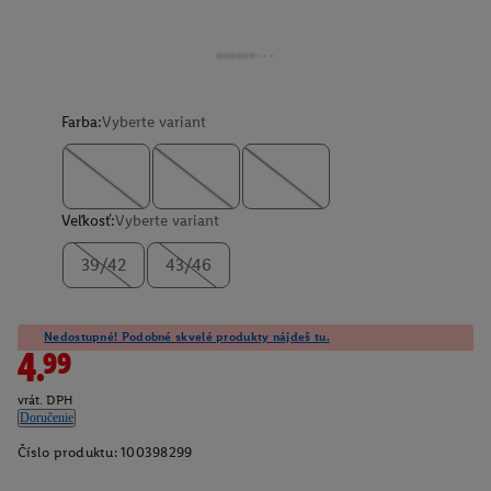
Farba:
Vyberte variant
Veľkosť:
Vyberte variant
39/42
43/46
Nedostupné! Podobné skvelé produkty nájdeš tu.
4.99
vrát. DPH
Doručenie
Číslo produktu:
100398299