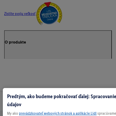
Zistite svoju veľkosť
O produkte
Predtým, ako budeme pokračovať ďalej: Spracovanie
Odoberaj Newsletter!
údajov
My ako
prevádzkovateľ webových stránok a aplikácie Lidl
spracúvame 