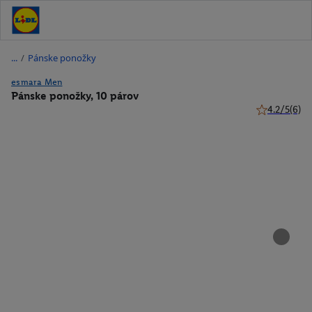
/
Pánske ponožky
esmara Men
Pánske ponožky, 10 párov
4.2/5
(6)
4.2 z 5 hviez