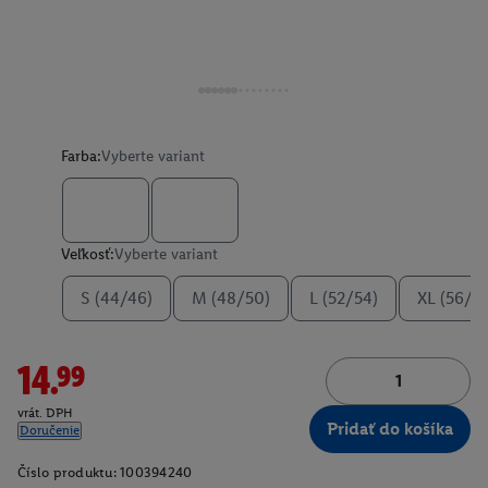
Farba:
Vyberte variant
Veľkosť:
Vyberte variant
S (44/46)
M (48/50)
L (52/54)
XL (56/5
14.99
vrát. DPH
Pridať do košíka
Doručenie
Číslo produktu:
100394240