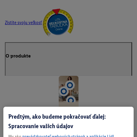
Zistite svoju veľkosť
O produkte
Út
Predtým, ako budeme pokračovať ďalej:
ul
Spracovanie vašich údajov
né
My ako
prevádzkovateľ webových stránok a aplikácie Lidl