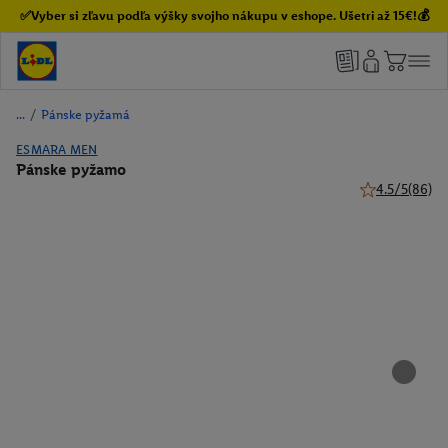
✅Vyber si zľavu podľa výšky svojho nákupu v eshope. Ušetri až 15€!💰
/
Pánske pyžamá
ESMARA MEN
Pánske pyžamo
4.5/5
(86)
4.5 z 5 hviezd