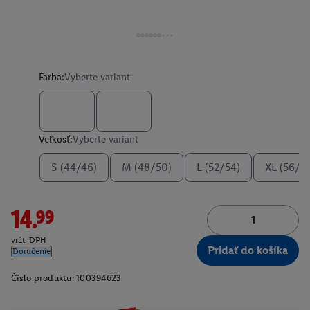
Farba:
Vyberte variant
Veľkosť:
Vyberte variant
S (44/46)
M (48/50)
L (52/54)
XL (56/5
14.99
vrát. DPH
Pridať do košíka
Doručenie
Číslo produktu:
100394623