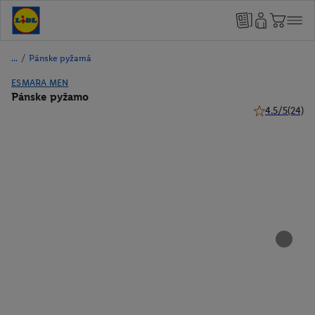
/
Pánske pyžamá
ESMARA MEN
Pánske pyžamo
4.5/5
(24)
4.5 z 5 hviezd