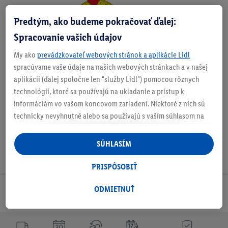
Predtým, ako budeme pokračovať ďalej:
Zistite svoju veľkosť
Spracovanie vašich údajov
My ako
prevádzkovateľ webových stránok a aplikácie Lidl
spracúvame vaše údaje na našich webových stránkach a v našej
O produkte
aplikácii (ďalej spoločne len "služby Lidl") pomocou rôznych
technológií, ktoré sa používajú na ukladanie a prístup k
informáciám vo vašom koncovom zariadení. Niektoré z nich sú
technicky nevyhnutné alebo sa používajú s vaším súhlasom na
pohodlné nastavenie, na zostavovanie štatistík alebo na
personalizovanú reklamu v rámci služieb Lidl aj mimo nich. Ak
SÚHLASÍM
ste účastníkom programu Lidl Plus, na tieto účely sa spracúvajú
aj údaje z vášho nákupného správania v obchode.
PRISPÔSOBIŤ
Ak tu udelíte svoj súhlas na účely personalizovanej reklamy a
následne si vytvoríte účet Lidl Plus alebo sa prihlásite do svojho
ODMIETNUŤ
Odoberaj Newsletter!
existujúceho účtu Lidl Plus, my a náš partner Criteo S.A. môžeme
tiež vytvoriť špeciálny online identifikátor z e-mailovej adresy,
ktorú tam uvediete, aby sme vás mohli rozpoznať v službách