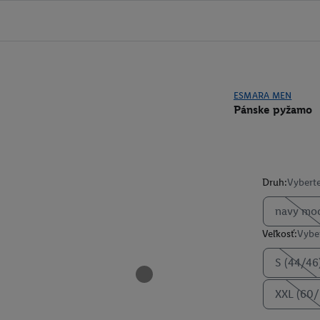
ESMARA MEN
Pánske pyžamo
Druh:
Vyberte
navy mo
Veľkosť:
Vyber
S (44/46
XXL (60/