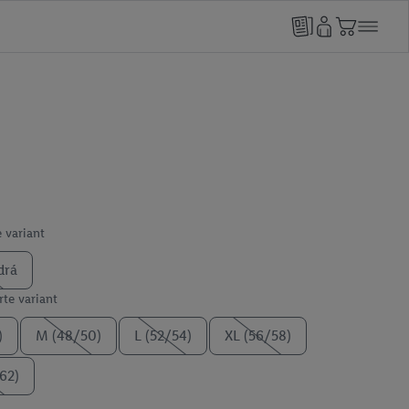
 variant
drá
te variant
)
M (48/50)
L (52/54)
XL (56/58)
62)