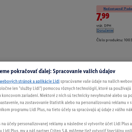
Nedostupné! Podob
7.99
vrát. DPH
Doručenie
Číslo produktu:
100
eme pokračovať ďalej: Spracovanie vašich údajov
webových stránok a aplikácie Lidl
spracúvame vaše údaje na našich webový
spoločne len "služby Lidl") pomocou rôznych technológií, ktoré sa používajú
 koncovom zariadení. Niektoré z nich sú technicky nevyhnutné alebo sa po
stavenie, na zostavovanie štatistík alebo na personalizovanú reklamu v rá
níkom programu Lidl Plus, na tieto účely sa spracúvajú aj údaje z vášho n
s na účely personalizovanej reklamy a následne si vytvoríte účet Lidl Plus a
 Lidl Plus, my a náš partner Criteo S.A. môžeme tiež vytvoriť špeciálny onli