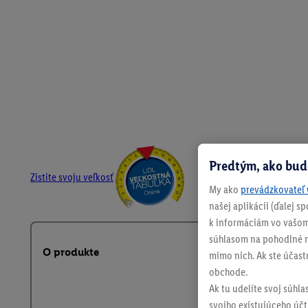
Predtým, ako bud
Zistite svoju veľkosť
My ako
prevádzkovateľ 
našej aplikácii (ďalej 
k informáciám vo vašom
súhlasom na pohodlné na
O produkte
mimo nich. Ak ste účast
obchode.
Ak tu udelíte svoj súhla
svojho existujúceho účtu