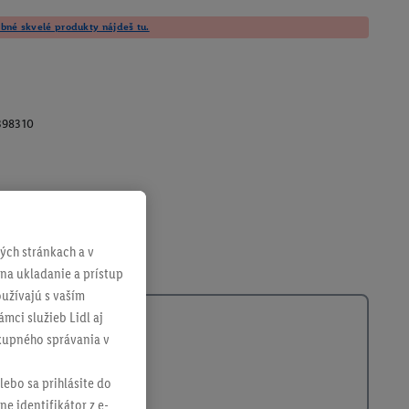
né skvelé produkty nájdeš tu.
398310
ch stránkach a v
 na ukladanie a prístup
užívajú s vaším
mci služieb Lidl aj
ákupného správania v
lebo sa prihlásite do
ne identifikátor z e-