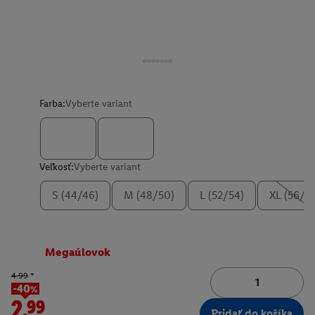
Farba:
Vyberte variant
Veľkosť:
Vyberte variant
S (44/46)
M (48/50)
L (52/54)
XL (56/5
Megaúlovok
4.99
*
-40%
2.99
Pridať do košíka