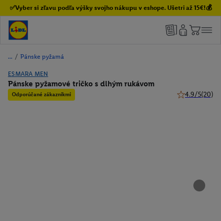
✅Vyber si zľavu podľa výšky svojho nákupu v eshope. Ušetri až 15€!💰
/
Pánske pyžamá
ESMARA MEN
Pánske pyžamové tričko s dlhým rukávom
4.9/5
(20)
Odporúčané zákazníkmi
4.9 z 5 hviezdi