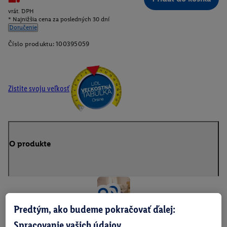
vrát. DPH
* Najnižšia cena za posledných 30 dní
Doručenie
Číslo produktu:
100395059
Zistite svoju veľkosť
O produkte
Predtým, ako budeme pokračovať ďalej:
Spracovanie vašich údajov