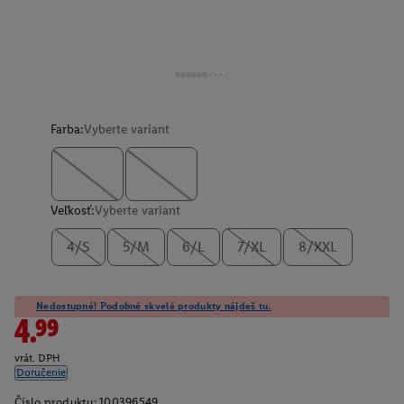
Farba:
Vyberte variant
Veľkosť:
Vyberte variant
4/S
5/M
6/L
7/XL
8/XXL
Nedostupné! Podobné skvelé produkty nájdeš tu.
4.99
vrát. DPH
Doručenie
Číslo produktu:
100396549