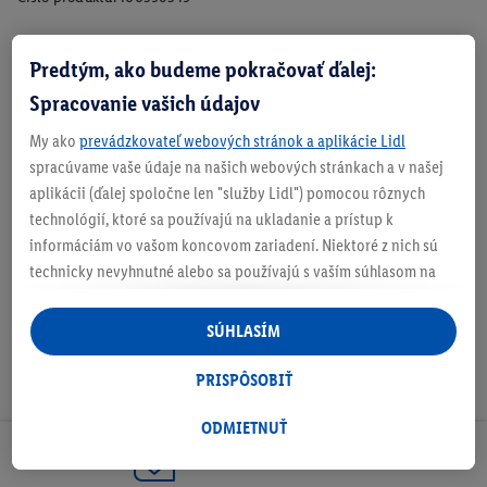
Predtým, ako budeme pokračovať ďalej:
Zistite svoju veľkosť
Spracovanie vašich údajov
My ako
prevádzkovateľ webových stránok a aplikácie Lidl
spracúvame vaše údaje na našich webových stránkach a v našej
aplikácii (ďalej spoločne len "služby Lidl") pomocou rôznych
O produkte
technológií, ktoré sa používajú na ukladanie a prístup k
informáciám vo vašom koncovom zariadení. Niektoré z nich sú
technicky nevyhnutné alebo sa používajú s vaším súhlasom na
pohodlné nastavenie, na zostavovanie štatistík alebo na
personalizovanú reklamu v rámci služieb Lidl aj mimo nich. Ak
SÚHLASÍM
ste účastníkom programu Lidl Plus, na tieto účely sa spracúvajú
aj údaje z vášho nákupného správania v obchode.
PRISPÔSOBIŤ
Ak tu udelíte svoj súhlas na účely personalizovanej reklamy a
následne si vytvoríte účet Lidl Plus alebo sa prihlásite do svojho
ODMIETNUŤ
existujúceho účtu Lidl Plus, my a náš partner Criteo S.A. môžeme
Odoberaj Newsletter!
tiež vytvoriť špeciálny online identifikátor z e-mailovej adresy,