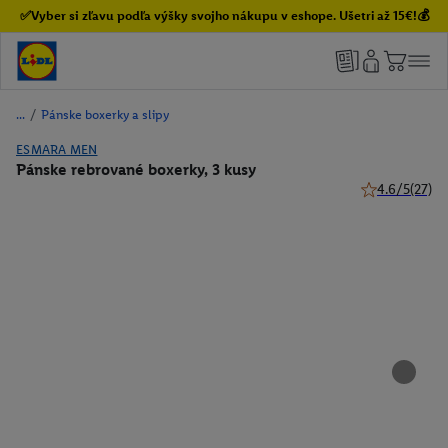
✅Vyber si zľavu podľa výšky svojho nákupu v eshope. Ušetri až 15€!💰
/
Pánske boxerky a slipy
ESMARA MEN
Pánske rebrované boxerky, 3 kusy
4.6/5
(27)
4.6 z 5 hviezd